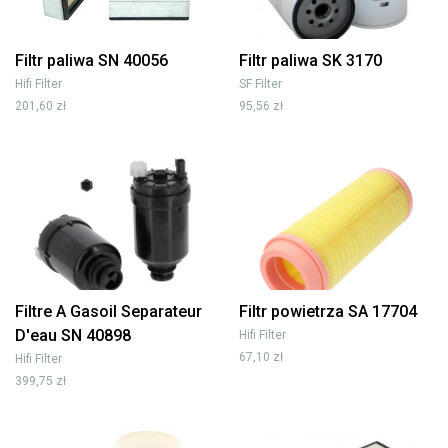
Filtr paliwa SN 40056
Filtr paliwa SK 3170
Hifi Filter
SF Filter
201,60 zł
95,56 zł
Filtre A Gasoil Separateur
Filtr powietrza SA 17704
D'eau SN 40898
Hifi Filter
67,10 zł
Hifi Filter
399,75 zł