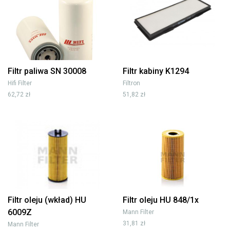
Filtr paliwa SN 30008
Filtr kabiny K1294
Hifi Filter
Filtron
62,72 zł
51,82 zł
Filtr oleju (wkład) HU
Filtr oleju HU 848/1x
6009Z
Mann Filter
31,81 zł
Mann Filter