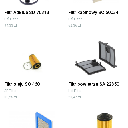
Filtr AdBlue SD 70313
Filtr kabinowy SC 50034
Hifi Filter
Hifi Filter
94,33 zł
62,36 zł
Filtr oleju SO 4601
Filtr powietrza SA 22350
SF Filter
Hifi Filter
31,25 zł
20,47 zł