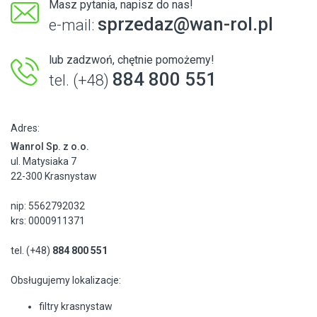
Masz pytania, napisz do nas!
sprzedaz@wan-rol.pl
e-mail:
lub zadzwoń, chętnie pomożemy!
884 800 551
tel. (+48)
Adres:
Wanrol Sp. z o.o.
ul. Matysiaka 7
22-300 Krasnystaw
nip: 5562792032
krs: 0000911371
tel. (+48)
884 800 551
Obsługujemy lokalizacje:
filtry krasnystaw