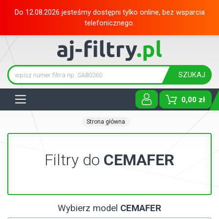
Do 12.08.2026 jesteśmy dostępni tylko online, bez wsparcia
telefonicznego.
SZUKAJ
Tog
0,00 zł
Strona główna
Filtry do
CEMAFER
Wybierz model
CEMAFER