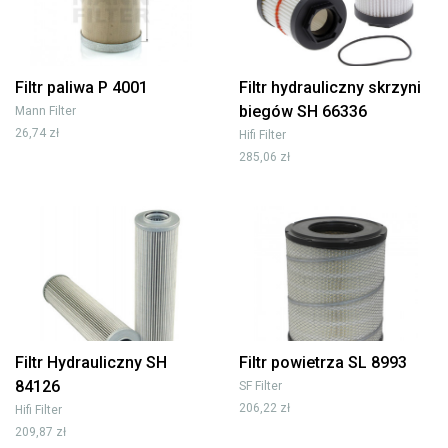
Filtr paliwa P 4001
Filtr hydrauliczny skrzyni
biegów SH 66336
Mann Filter
26,74 zł
Hifi Filter
285,06 zł
Filtr Hydrauliczny SH
Filtr powietrza SL 8993
84126
SF Filter
206,22 zł
Hifi Filter
209,87 zł