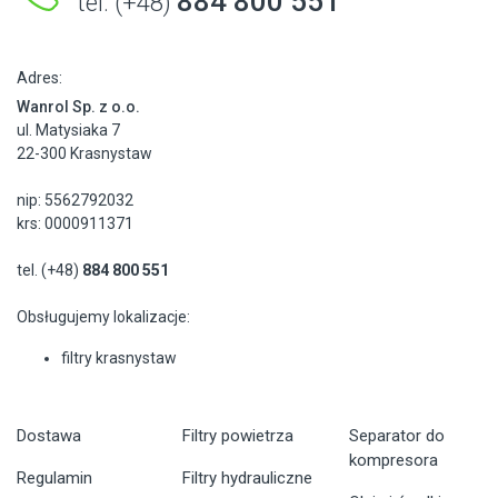
884 800 551
tel. (+48)
Adres:
Wanrol Sp. z o.o.
ul. Matysiaka 7
22-300 Krasnystaw
nip: 5562792032
krs: 0000911371
tel. (+48)
884 800 551
Obsługujemy lokalizacje:
filtry krasnystaw
Dostawa
Filtry powietrza
Separator do
kompresora
Regulamin
Filtry hydrauliczne