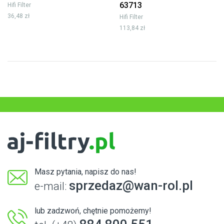
63713
Hifi Filter
36,48 zł
Hifi Filter
113,84 zł
Masz pytania, napisz do nas!
sprzedaz@wan-rol.pl
e-mail:
lub zadzwoń, chętnie pomożemy!