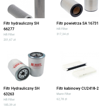
Filtr hydrauliczny SH
Filtr powietrza SA 16731
66277
Hifi Filter
317,34 zł
Hifi Filter
201,67 zł
Filtr Hydrauliczny SH
Filtr kabinowy CU2418-2
63263
Mann Filter
62,78 zł
Hifi Filter
185,39 zł