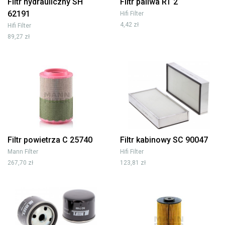
Filtr hydrauliczny SH
Filtr paliwa RT 2
62191
Hifi Filter
4,42 zł
Hifi Filter
89,27 zł
Filtr powietrza C 25740
Filtr kabinowy SC 90047
Mann Filter
Hifi Filter
267,70 zł
123,81 zł