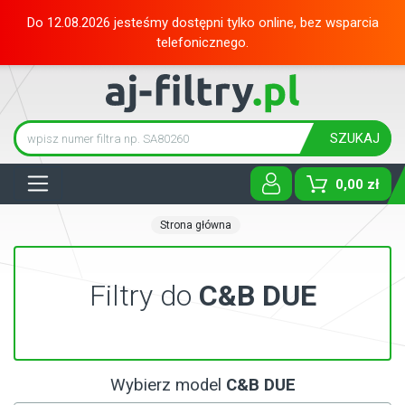
Do 12.08.2026 jesteśmy dostępni tylko online, bez wsparcia
telefonicznego.
SZUKAJ
Tog
0,00 zł
Strona główna
Filtry do
C&B DUE
Wybierz model
C&B DUE