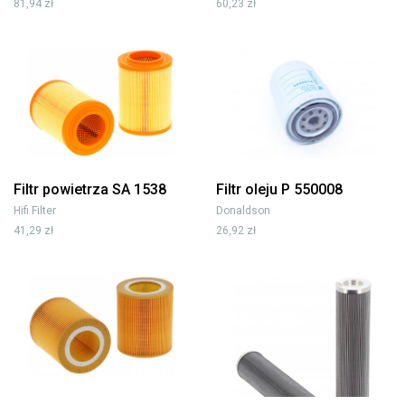
81,94 zł
60,23 zł
Filtr powietrza SA 1538
Filtr oleju P 550008
Hifi Filter
Donaldson
41,29 zł
26,92 zł