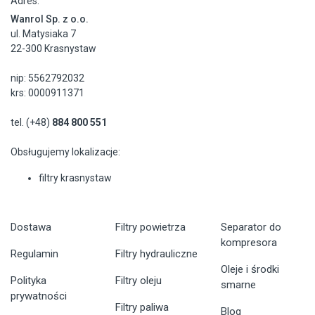
Adres:
Wanrol Sp. z o.o.
ul. Matysiaka 7
22-300 Krasnystaw
nip: 5562792032
krs: 0000911371
tel. (+48)
884 800 551
Obsługujemy lokalizacje:
filtry krasnystaw
Dostawa
Filtry powietrza
Separator do
kompresora
Regulamin
Filtry hydrauliczne
Oleje i środki
Polityka
Filtry oleju
smarne
prywatności
Filtry paliwa
Blog