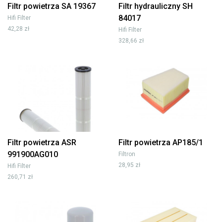
Filtr powietrza SA 19367
Filtr hydrauliczny SH
84017
Hifi Filter
42,28 zł
Hifi Filter
328,66 zł
Filtr powietrza ASR
Filtr powietrza AP185/1
991900AG010
Filtron
28,95 zł
Hifi Filter
260,71 zł