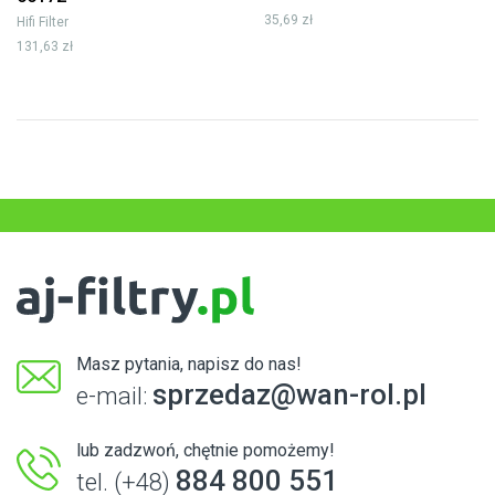
35,69 zł
Hifi Filter
131,63 zł
Masz pytania, napisz do nas!
sprzedaz@wan-rol.pl
e-mail:
lub zadzwoń, chętnie pomożemy!
884 800 551
tel. (+48)