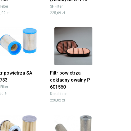
 Filter
SF Filter
,09 zł
225,69 zł
ltr powietrza SA
Filtr powietrza
733
dokładny owalny P
601560
 Filter
36 zł
Donaldson
228,82 zł