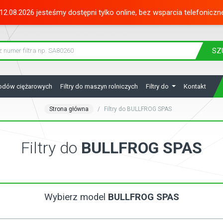
12.08.2026 jesteśmy dostępni tylko online, bez wsparcia telefoniczn
SZ
hodów ciężarowych
Filtry do maszyn rolniczych
Filtry do
Kontakt
Strona główna
Filtry do BULLFROG SPAS
Filtry do
BULLFROG SPAS
Wybierz model
BULLFROG SPAS