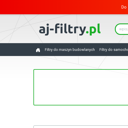
Do 
Filtry do maszyn budowlanych
Filtry do samoc