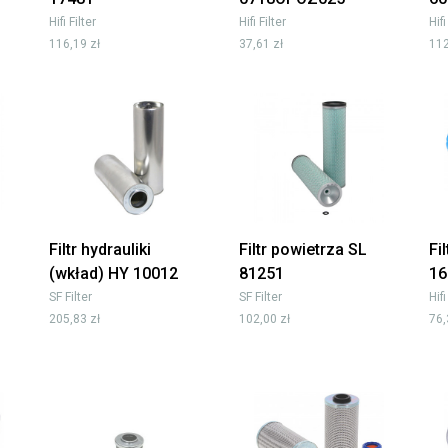
Hifi Filter
Hifi Filter
Hifi
116,19 zł
37,61 zł
112
Filtr hydrauliki
Filtr powietrza SL
Fi
(wkład) HY 10012
81251
16
SF Filter
SF Filter
Hifi
205,83 zł
102,00 zł
76,