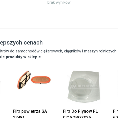
brak wyników
lepszych cenach
 filtrów do samochodów ciężarowych, ciągników i maszyn rolniczych
tkie produkty w sklepie
Filtr powietrza SA
Filtr Do Plynow PL
Fi
17481
0718OPOZ025
60