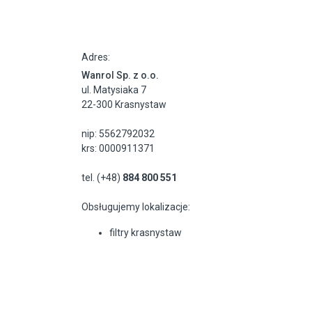
Adres:
Wanrol Sp. z o.o.
ul. Matysiaka 7
22-300 Krasnystaw
nip: 5562792032
krs: 0000911371
tel. (+48)
884 800 551
Obsługujemy lokalizacje:
filtry krasnystaw