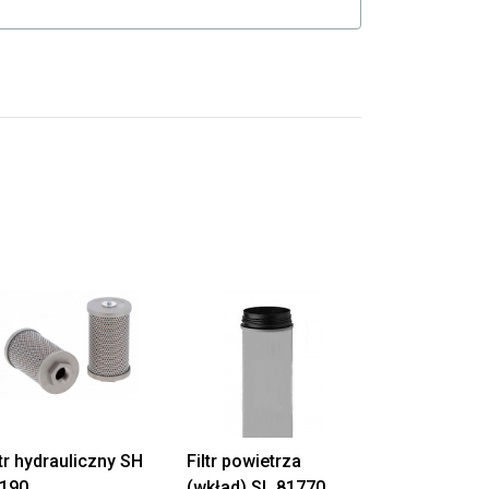
ltr hydrauliczny SH
Filtr powietrza
190
(wkład) SL 81770