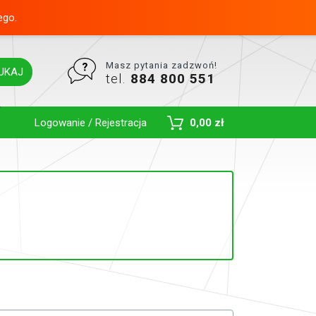
ego.
Masz pytania zadzwoń!
UKAJ
tel.
884 800 551
Toggle Dropdown
Logowanie / Rejestracja
0,00 zł