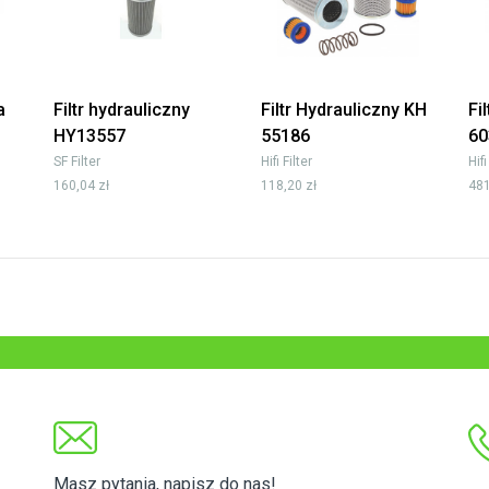
a
Filtr hydrauliczny
Filtr Hydrauliczny KH
Fi
HY13557
55186
60
SF Filter
Hifi Filter
Hifi
160,04 zł
118,20 zł
481
Masz pytania, napisz do nas!