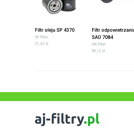
Filtr oleju SP 4370
Filtr odpowietrzani
SAO 7084
SF Filter
21,32 zł
Hifi Filter
80,12 zł