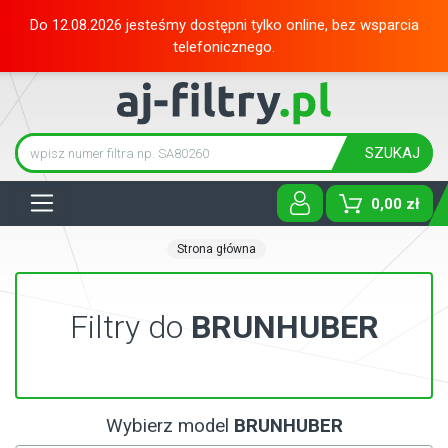
Do 12.08.2026 jesteśmy dostępni tylko online, bez wsparcia
telefonicznego.
SZUKAJ
Tog
0,00 zł
Strona główna
Filtry do
BRUNHUBER
Wybierz model
BRUNHUBER