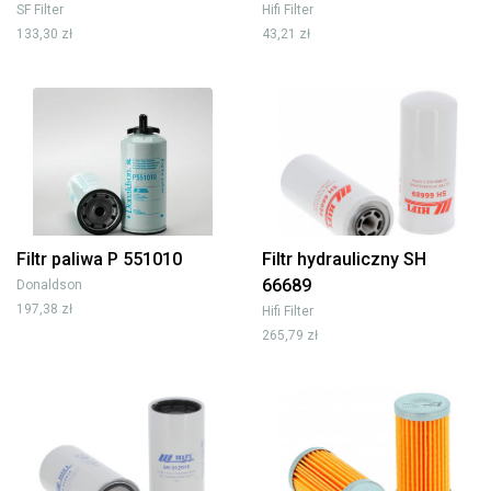
SF Filter
Hifi Filter
133,30 zł
43,21 zł
Filtr paliwa P 551010
Filtr hydrauliczny SH
66689
Donaldson
197,38 zł
Hifi Filter
265,79 zł