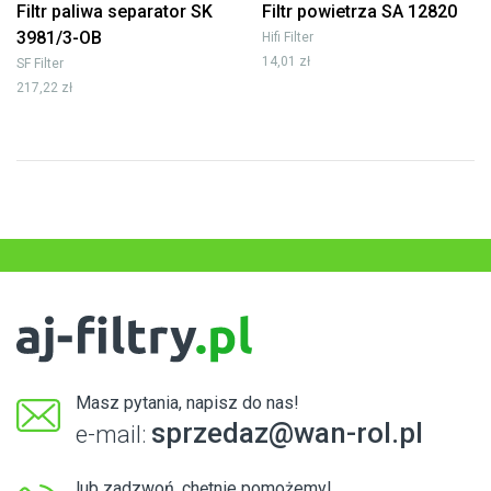
Filtr paliwa separator SK
Filtr powietrza SA 12820
3981/3-OB
Hifi Filter
14,01 zł
SF Filter
217,22 zł
Masz pytania, napisz do nas!
sprzedaz@wan-rol.pl
e-mail:
lub zadzwoń, chętnie pomożemy!