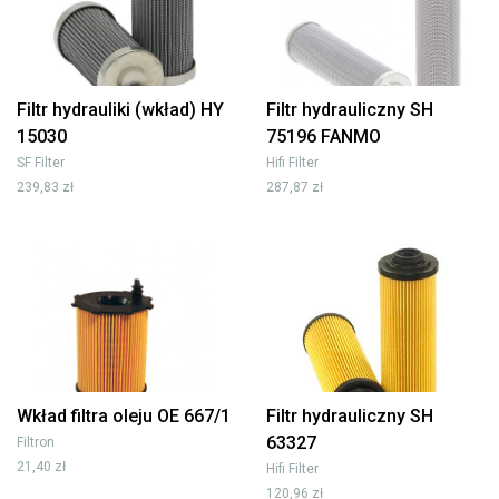
Filtr hydrauliki (wkład) HY
Filtr hydrauliczny SH
15030
75196 FANMO
SF Filter
Hifi Filter
239,83 zł
287,87 zł
Wkład filtra oleju OE 667/1
Filtr hydrauliczny SH
63327
Filtron
21,40 zł
Hifi Filter
120,96 zł