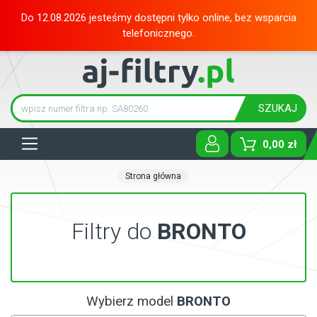
Do 12.08.2026 jesteśmy dostępni tylko online, bez wsparcia
telefonicznego.
SZUKAJ
Tog
0,00 zł
Strona główna
Filtry do
BRONTO
Wybierz model
BRONTO