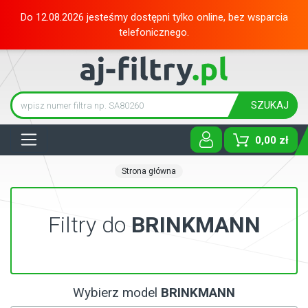
Do 12.08.2026 jesteśmy dostępni tylko online, bez wsparcia
telefonicznego.
SZUKAJ
Tog
0,00 zł
Strona główna
Filtry do
BRINKMANN
Wybierz model
BRINKMANN