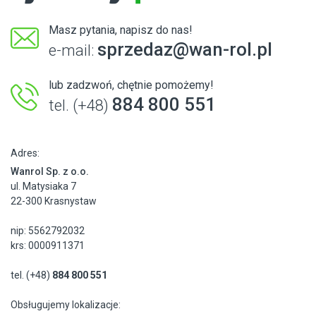
Masz pytania, napisz do nas!
sprzedaz@wan-rol.pl
e-mail:
lub zadzwoń, chętnie pomożemy!
884 800 551
tel. (+48)
Adres:
Wanrol Sp. z o.o.
ul. Matysiaka 7
22-300 Krasnystaw
nip: 5562792032
krs: 0000911371
tel. (+48)
884 800 551
Obsługujemy lokalizacje: