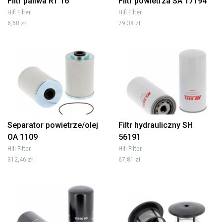
Filtr paliwa RT 16
Filtr powietrza SA 17194
Hifi Filter
Hifi Filter
6,68 zł
79,38 zł
Separator powietrze/olej
Filtr hydrauliczny SH
OA 1109
56191
Hifi Filter
Hifi Filter
312,46 zł
67,81 zł