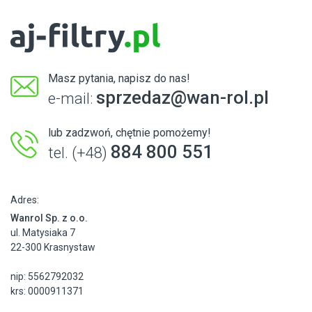
Masz pytania, napisz do nas!
sprzedaz@wan-rol.pl
e-mail:
lub zadzwoń, chętnie pomożemy!
884 800 551
tel. (+48)
Adres:
Wanrol Sp. z o.o.
ul. Matysiaka 7
22-300 Krasnystaw
nip: 5562792032
krs: 0000911371