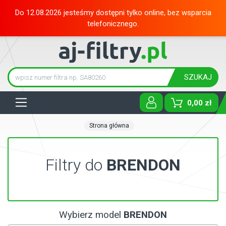
Do 12.08.2026 jesteśmy dostępni tylko online, bez wsparcia
telefonicznego.
SZUKAJ
Tog
0,00 zł
Strona główna
Filtry do
BRENDON
Wybierz model
BRENDON