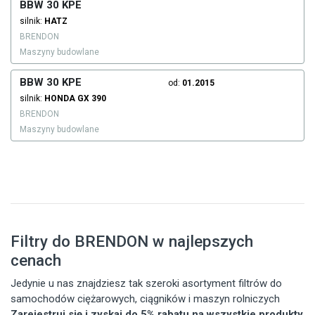
BBW 30 KPE
silnik:
HATZ
BRENDON
Maszyny budowlane
BBW 30 KPE
od:
01.2015
silnik:
HONDA
GX 390
BRENDON
Maszyny budowlane
Filtry do BRENDON w najlepszych
cenach
Jedynie u nas znajdziesz tak szeroki asortyment filtrów do
samochodów ciężarowych, ciągników i maszyn rolniczych
Zarejestruj się i zyskaj do 5% rabatu na wszystkie produkty