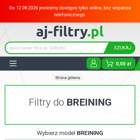
Do 12.08.2026 jesteśmy dostępni tylko online, bez wsparcia
telefonicznego.
SZUKAJ
Tog
0,00 zł
Strona główna
Filtry do
BREINING
Wybierz model
BREINING