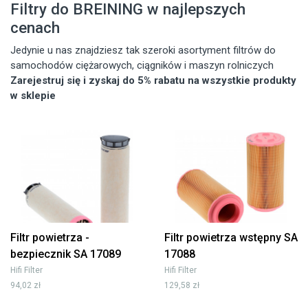
Filtry do BREINING w najlepszych
cenach
Jedynie u nas znajdziesz tak szeroki asortyment filtrów do
samochodów ciężarowych, ciągników i maszyn rolniczych
Zarejestruj się i zyskaj do 5% rabatu na wszystkie produkty
w sklepie
Filtr powietrza -
Filtr powietrza wstępny SA
bezpiecznik SA 17089
17088
Hifi Filter
Hifi Filter
94,02 zł
129,58 zł