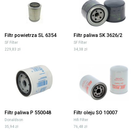
Filtr powietrza SL 6354
Filtr paliwa SK 3626/2
SF Filter
SF Filter
229,83 zł
34,38 zł
Filtr paliwa P 550048
Filtr oleju SO 10007
Donaldson
Hifi Filter
35,94 zł
76,48 zł