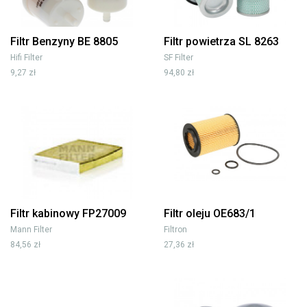
Filtr Benzyny BE 8805
Filtr powietrza SL 8263
Hifi Filter
SF Filter
9,27 zł
94,80 zł
Filtr kabinowy FP27009
Filtr oleju OE683/1
Mann Filter
Filtron
84,56 zł
27,36 zł