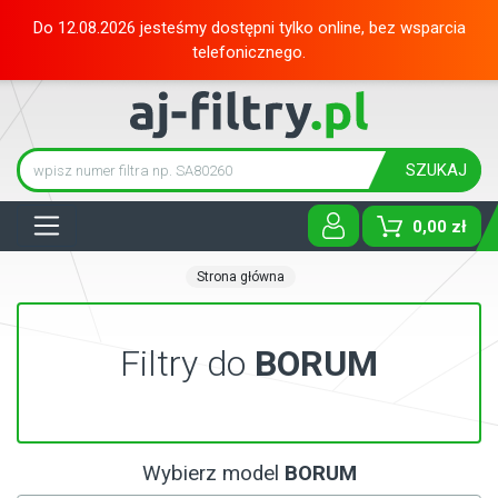
Do 12.08.2026 jesteśmy dostępni tylko online, bez wsparcia
telefonicznego.
SZUKAJ
Tog
0,00 zł
Strona główna
Filtry do
BORUM
Wybierz model
BORUM