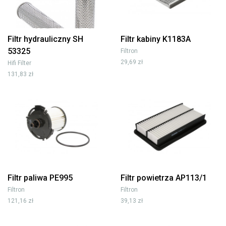
Filtr hydrauliczny SH
Filtr kabiny K1183A
53325
Filtron
29,69 zł
Hifi Filter
131,83 zł
Filtr paliwa PE995
Filtr powietrza AP113/1
Filtron
Filtron
121,16 zł
39,13 zł