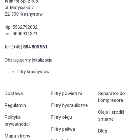
Wanrol Sp. z o.o.
ul. Matysiaka 7
22-300 Krasnystaw
nip: 5562792032
krs: 0000911371
tel. (+48)
884 800 551
Obsługujemy lokalizacje:
filtry krasnystaw
Dostawa
Filtry powietrza
Separator do
kompresora
Regulamin
Filtry hydrauliczne
Oleje i środki
Polityka
Filtry oleju
smarne
prywatności
Filtry paliwa
Blog
Mapa strony