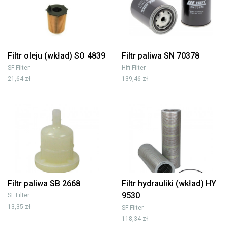
Filtr oleju (wkład) SO 4839
Filtr paliwa SN 70378
SF Filter
Hifi Filter
21,64 zł
139,46 zł
Filtr paliwa SB 2668
Filtr hydrauliki (wkład) HY
9530
SF Filter
13,35 zł
SF Filter
118,34 zł