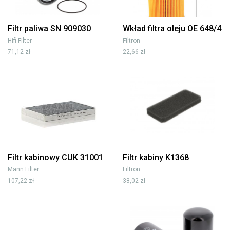
Filtr paliwa SN 909030
Wkład filtra oleju OE 648/4
Hifi Filter
Filtron
71,12 zł
22,66 zł
Filtr kabinowy CUK 31001
Filtr kabiny K1368
Mann Filter
Filtron
107,22 zł
38,02 zł