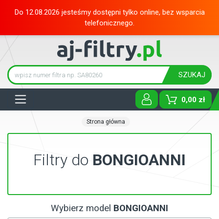
Do 12.08.2026 jesteśmy dostępni tylko online, bez wsparcia
telefonicznego.
SZUKAJ
Tog
0,00 zł
Strona główna
Filtry do
BONGIOANNI
Wybierz model
BONGIOANNI