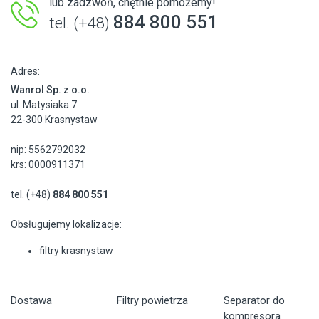
lub zadzwoń, chętnie pomożemy!
884 800 551
tel. (+48)
Adres:
Wanrol Sp. z o.o.
ul. Matysiaka 7
22-300 Krasnystaw
nip: 5562792032
krs: 0000911371
tel. (+48)
884 800 551
Obsługujemy lokalizacje:
filtry krasnystaw
Dostawa
Filtry powietrza
Separator do
kompresora