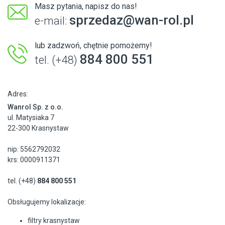
Masz pytania, napisz do nas!
sprzedaz@wan-rol.pl
e-mail:
lub zadzwoń, chętnie pomożemy!
884 800 551
tel. (+48)
Adres:
Wanrol Sp. z o.o.
ul. Matysiaka 7
22-300 Krasnystaw
nip: 5562792032
krs: 0000911371
tel. (+48)
884 800 551
Obsługujemy lokalizacje:
filtry krasnystaw