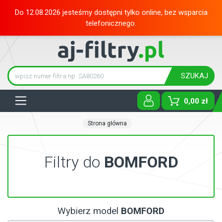
Do 12.08.2026 jesteśmy dostępni tylko online, bez wsparcia
telefonicznego.
SZUKAJ
Tog
0,00 zł
Strona główna
Filtry do
BOMFORD
Wybierz model
BOMFORD