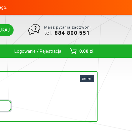
ego.
Masz pytania zadzwoń!
UKAJ
tel.
884 800 551
Toggle Dropdown
Logowanie / Rejestracja
0,00 zł
zamknij