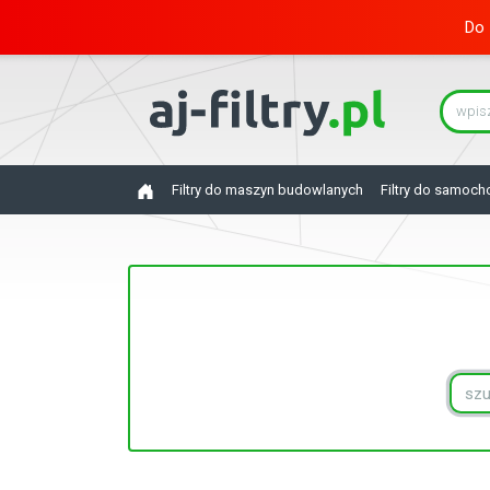
Do 
Filtry do maszyn budowlanych
Filtry do samoc