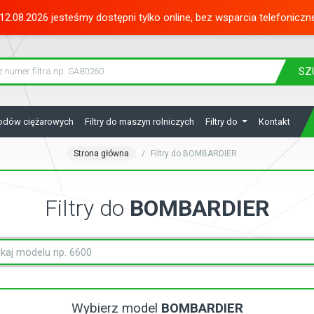
12.08.2026 jesteśmy dostępni tylko online, bez wsparcia telefoniczn
SZ
hodów ciężarowych
Filtry do maszyn rolniczych
Filtry do
Kontakt
Strona główna
Filtry do BOMBARDIER
Filtry do
BOMBARDIER
Wybierz model
BOMBARDIER