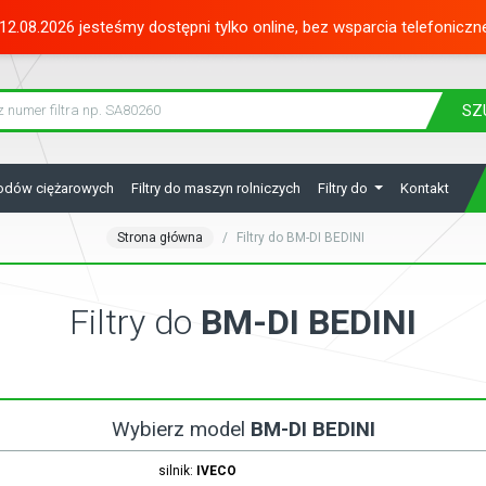
12.08.2026 jesteśmy dostępni tylko online, bez wsparcia telefoniczn
SZ
hodów ciężarowych
Filtry do maszyn rolniczych
Filtry do
Kontakt
Strona główna
Filtry do BM-DI BEDINI
Filtry do
BM-DI BEDINI
Wybierz model
BM-DI BEDINI
silnik:
IVECO