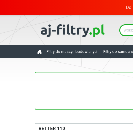
Do 
Filtry do maszyn budowlanych
Filtry do samoc
BETTER 110