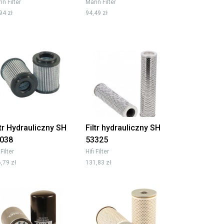
n Filter
Mann Filter
94 zł
94,49 zł
ltr Hydrauliczny SH
Filtr hydrauliczny SH
038
53325
 Filter
Hifi Filter
,79 zł
131,83 zł