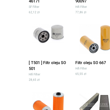
46171
90097
SF Filter
Hifi Filter
62,12 zł
77,86 zł
[ T501 ] Filtr oleju SO
Filtr oleju SO 667
501
Hifi Filter
65,55 zł
Hifi Filter
28,65 zł