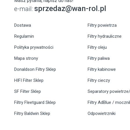
Masz pytania, napisz do nas!
sprzedaz@wan-rol.pl
e-mail:
Dostawa
Filtry powietrza
Regulamin
Filtry hydrauliczne
Polityka prywatności
Filtry oleju
Mapa strony
Filtry paliwa
Donaldson Filtry Sklep
Filtry kabinowe
HIFI Filter Sklep
Filtry cieczy
SF Filter Sklep
Separatory powietrze/
Filtry Fleetguard Sklep
Filtry AdBlue / moczn
Filtry Baldwin Sklep
Odpowietrzniki