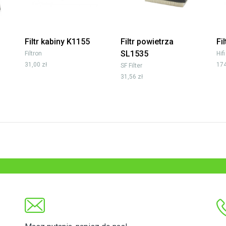
Filtr kabiny K1155
Filtr powietrza
Fi
SL1535
Filtron
Hifi
31,00 zł
174
SF Filter
31,56 zł