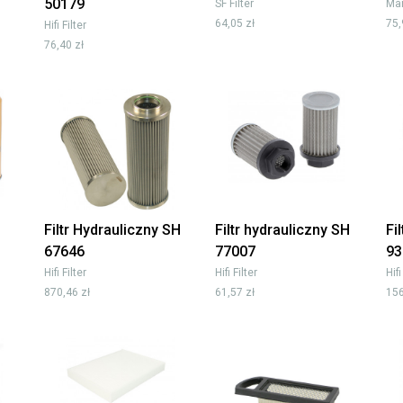
50179
SF Filter
Man
64,05 zł
75,
Hifi Filter
76,40 zł
Filtr Hydrauliczny SH
Filtr hydrauliczny SH
Fi
67646
77007
93
Hifi Filter
Hifi Filter
Hifi
870,46 zł
61,57 zł
156