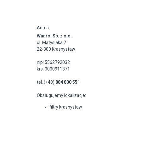
Adres:
Wanrol Sp. z o.o.
ul. Matysiaka 7
22-300 Krasnystaw
nip: 5562792032
krs: 0000911371
tel. (+48)
884 800 551
Obsługujemy lokalizacje:
filtry krasnystaw