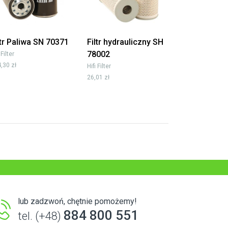
ltr Paliwa SN 70371
Filtr hydrauliczny SH
78002
 Filter
,30 zł
Hifi Filter
26,01 zł
lub zadzwoń, chętnie pomożemy!
884 800 551
tel. (+48)