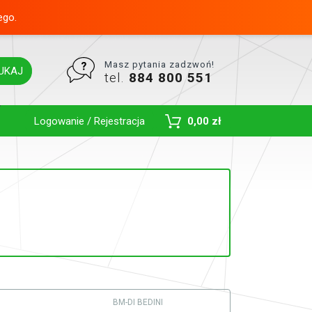
ego.
Masz pytania zadzwoń!
UKAJ
tel.
884 800 551
Toggle Dropdown
Logowanie / Rejestracja
0,00 zł
BM-DI BEDINI