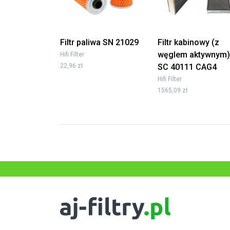
Filtr paliwa SN 21029
Filtr kabinowy (z
węglem aktywnym)
Hifi Filter
22,96 zł
SC 40111 CAG4
Hifi Filter
1565,09 zł