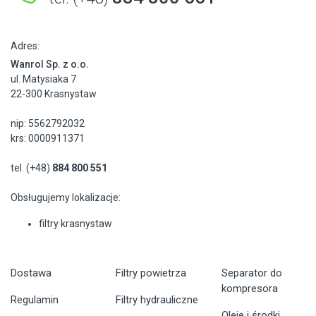
Adres:
Wanrol Sp. z o.o.
ul. Matysiaka 7
22-300 Krasnystaw
nip: 5562792032
krs: 0000911371
tel. (+48)
884 800 551
Obsługujemy lokalizacje:
filtry krasnystaw
Dostawa
Filtry powietrza
Separator do
kompresora
Regulamin
Filtry hydrauliczne
Oleje i środki