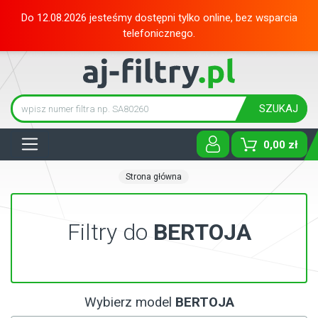
Do 12.08.2026 jesteśmy dostępni tylko online, bez wsparcia
telefonicznego.
SZUKAJ
Tog
0,00 zł
Strona główna
Filtry do
BERTOJA
Wybierz model
BERTOJA