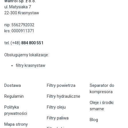
Wanrol Sp. z o.o.
ul. Matysiaka 7
22-300 Krasnystaw
nip: 5562792032
krs: 0000911371
tel. (+48)
884 800 551
Obsługujemy lokalizacje:
filtry krasnystaw
Dostawa
Filtry powietrza
Separator do
kompresora
Regulamin
Filtry hydrauliczne
Oleje i środki
Polityka
Filtry oleju
smarne
prywatności
Filtry paliwa
Blog
Mapa strony