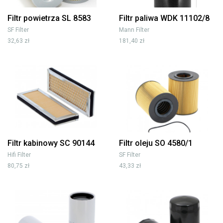
Filtr powietrza SL 8583
Filtr paliwa WDK 11102/8
SF Filter
Mann Filter
32,63 zł
181,40 zł
Filtr kabinowy SC 90144
Filtr oleju SO 4580/1
Hifi Filter
SF Filter
80,75 zł
43,33 zł