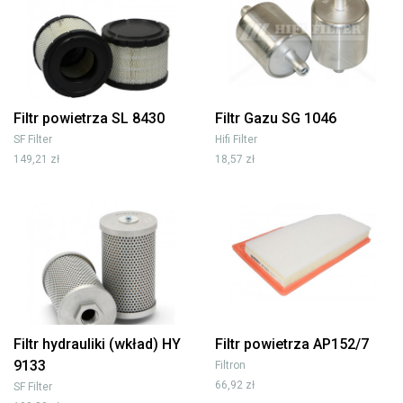
Filtr powietrza SL 8430
Filtr Gazu SG 1046
SF Filter
Hifi Filter
149,21 zł
18,57 zł
Filtr hydrauliki (wkład) HY
Filtr powietrza AP152/7
9133
Filtron
66,92 zł
SF Filter