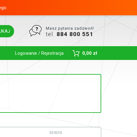
ego.
Masz pytania zadzwoń!
UKAJ
tel.
884 800 551
Toggle Dropdown
Logowanie / Rejestracja
0,00 zł
BEIBEN