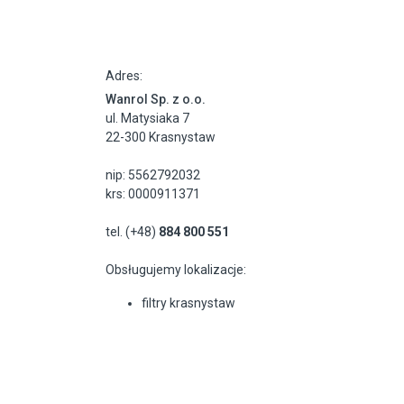
Adres:
Wanrol Sp. z o.o.
ul. Matysiaka 7
22-300 Krasnystaw
nip: 5562792032
krs: 0000911371
tel. (+48)
884 800 551
Obsługujemy lokalizacje:
filtry krasnystaw