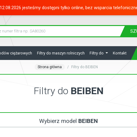
12.08.2026 jesteśmy dostępni tylko online, bez wsparcia telefoniczn
SZ
hodów ciężarowych
Filtry do maszyn rolniczych
Filtry do
Kontakt
Strona główna
Filtry do BEIBEN
Filtry do
BEIBEN
Wybierz model
BEIBEN