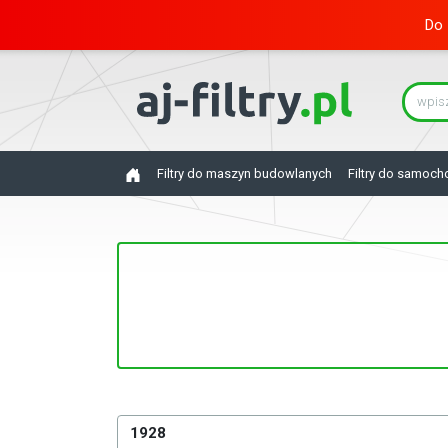
Do 
Filtry do maszyn budowlanych
Filtry do samoc
1928