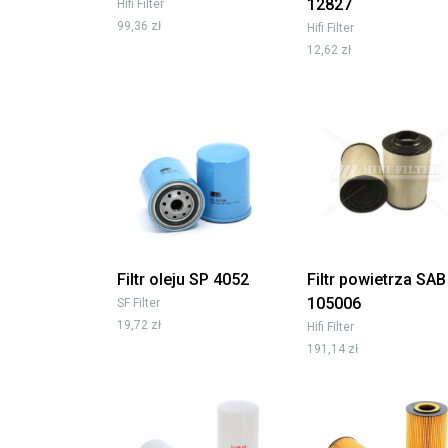
12827
Hifi Filter
99,36 zł
Hifi Filter
12,62 zł
Filtr oleju SP 4052
Filtr powietrza SAB
105006
SF Filter
19,72 zł
Hifi Filter
191,14 zł