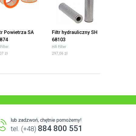
ltr Powietrza SA
Filtr hydrauliczny SH
874
68103
 Filter
Hifi Filter
07 zł
297,06 zł
lub zadzwoń, chętnie pomożemy!
884 800 551
tel. (+48)