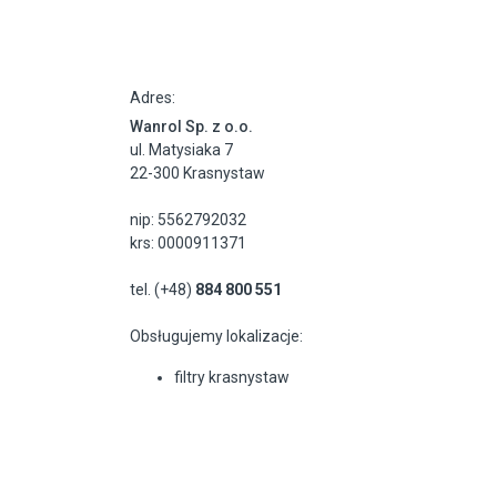
Adres:
Wanrol Sp. z o.o.
ul. Matysiaka 7
22-300 Krasnystaw
nip: 5562792032
krs: 0000911371
tel. (+48)
884 800 551
Obsługujemy lokalizacje:
filtry krasnystaw