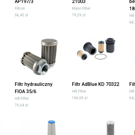
AP197/3
21003
be
18
Filtron
Mann Filter
56,42 zł
79,29 zł
Hifi
68,
Filtr hydrauliczny
Filtr AdBlue KD 70322
Fi
FIOA 35/6
Hifi Filter
Hifi
106,05 zł
64,
Hifi Filter
76,64 zł