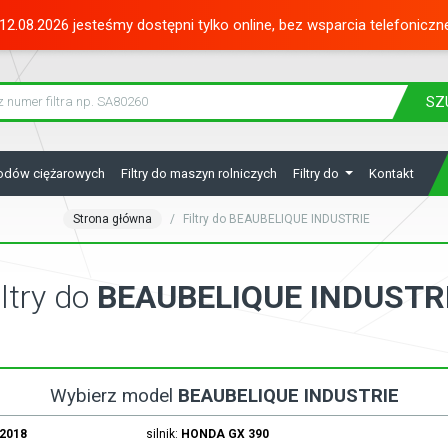
12.08.2026 jesteśmy dostępni tylko online, bez wsparcia telefoniczn
SZ
hodów ciężarowych
Filtry do maszyn rolniczych
Filtry do
Kontakt
Strona główna
Filtry do BEAUBELIQUE INDUSTRIE
iltry do
BEAUBELIQUE INDUSTR
Wybierz model
BEAUBELIQUE INDUSTRIE
.2018
silnik:
HONDA
GX 390