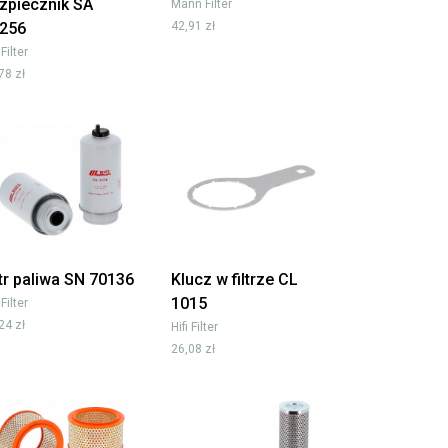
zpiecznik SA
Mann Filter
256
42,91 zł
 Filter
78 zł
ltr paliwa SN 70136
Klucz w filtrze CL
1015
 Filter
24 zł
Hifi Filter
26,08 zł