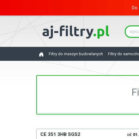
Do 
Filtry do maszyn budowlanych
Filtry do samoc
F
CE 351 3HB SGS2
od:
01