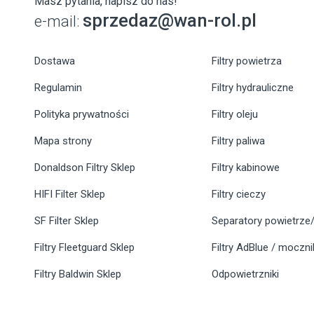
Masz pytania, napisz do nas!
sprzedaz@wan-rol.pl
e-mail:
Dostawa
Filtry powietrza
Regulamin
Filtry hydrauliczne
Polityka prywatności
Filtry oleju
Mapa strony
Filtry paliwa
Donaldson Filtry Sklep
Filtry kabinowe
HIFI Filter Sklep
Filtry cieczy
SF Filter Sklep
Separatory powietrze/
Filtry Fleetguard Sklep
Filtry AdBlue / moczn
Filtry Baldwin Sklep
Odpowietrzniki