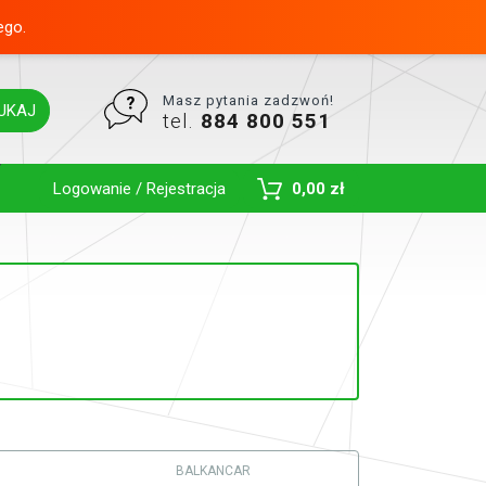
ego.
Masz pytania zadzwoń!
UKAJ
tel.
884 800 551
Toggle Dropdown
Logowanie / Rejestracja
0,00 zł
BALKANCAR