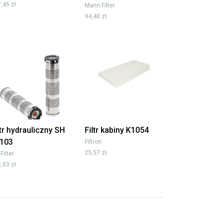
,45 zł
Mann Filter
94,40 zł
ltr hydrauliczny SH
Filtr kabiny K1054
103
Filtron
25,57 zł
 Filter
,03 zł