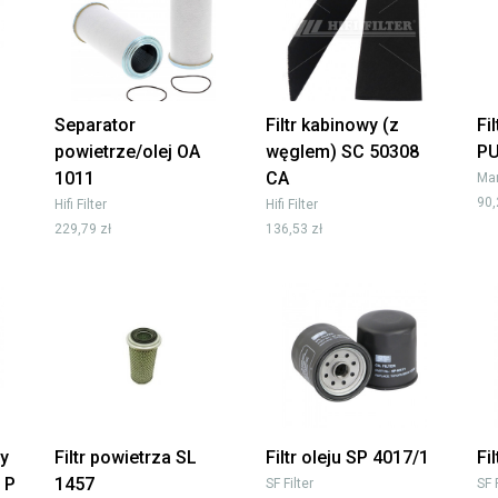
Separator
Filtr kabinowy (z
Fi
powietrze/olej OA
węglem) SC 50308
PU
1011
CA
Man
90,
Hifi Filter
Hifi Filter
229,79 zł
136,53 zł
ny
Filtr powietrza SL
Filtr oleju SP 4017/1
Fi
 P
1457
SF Filter
SF 