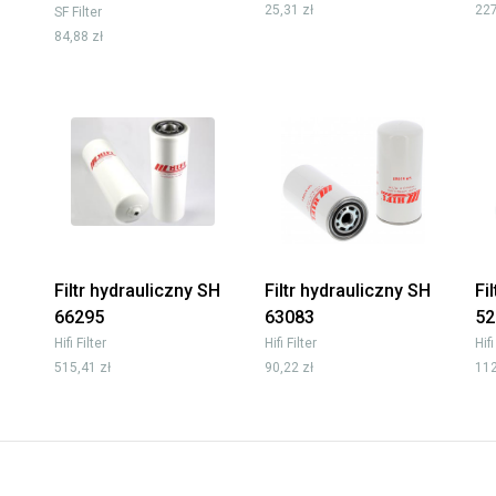
25,31 zł
227
SF Filter
84,88 zł
Filtr hydrauliczny SH
Filtr hydrauliczny SH
Fi
66295
63083
52
Hifi Filter
Hifi Filter
Hifi
515,41 zł
90,22 zł
112