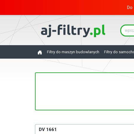
Do 
Filtry do maszyn budowlanych
Filtry do samoc
DV 1661