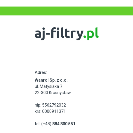
Adres:
Wanrol Sp. z o.o.
ul. Matysiaka 7
22-300 Krasnystaw
nip: 5562792032
krs: 0000911371
tel. (+48)
884 800 551