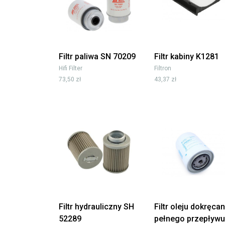
Filtr paliwa SN 70209
Filtr kabiny K1281
Hifi Filter
Filtron
73,50 zł
43,37 zł
Filtr hydrauliczny SH
Filtr oleju dokręca
52289
pełnego przepływu