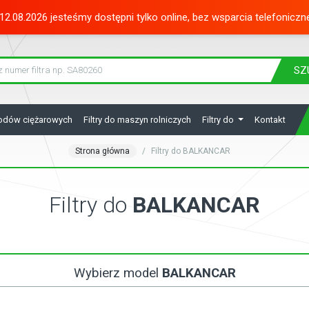
12.08.2026 jesteśmy dostępni tylko online, bez wsparcia telefoniczn
SZ
hodów ciężarowych
Filtry do maszyn rolniczych
Filtry do
Kontakt
Strona główna
Filtry do BALKANCAR
Filtry do
BALKANCAR
Wybierz model
BALKANCAR