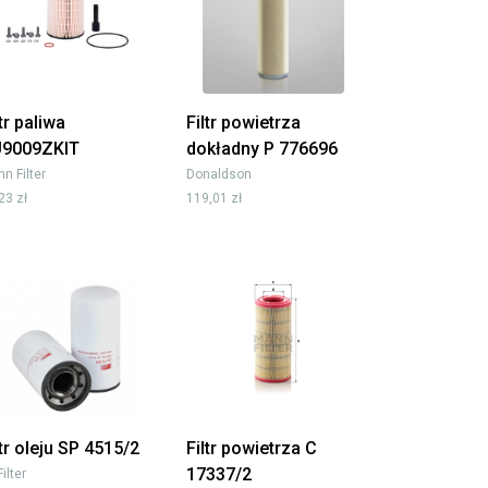
ltr paliwa
Filtr powietrza
9009ZKIT
dokładny P 776696
n Filter
Donaldson
23 zł
119,01 zł
ltr oleju SP 4515/2
Filtr powietrza C
17337/2
Filter