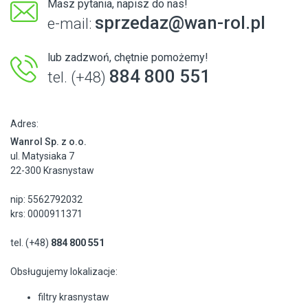
Masz pytania, napisz do nas!
sprzedaz@wan-rol.pl
e-mail:
lub zadzwoń, chętnie pomożemy!
884 800 551
tel. (+48)
Adres:
Wanrol Sp. z o.o.
ul. Matysiaka 7
22-300 Krasnystaw
nip: 5562792032
krs: 0000911371
tel. (+48)
884 800 551
Obsługujemy lokalizacje:
filtry krasnystaw