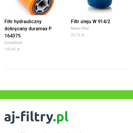
Filtr hydrauliczny
Filtr oleju W 914/2
dokręcany duramax P
Mann Filter
164375
22,72 zł
Donaldson
147,65 zł