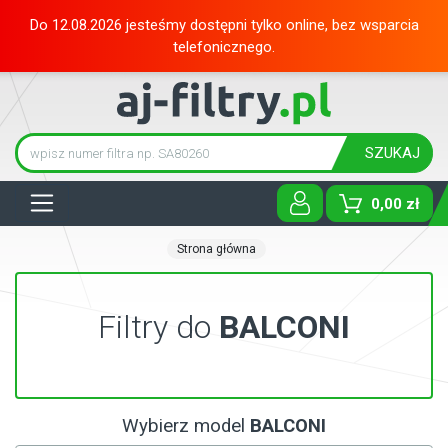
Do 12.08.2026 jesteśmy dostępni tylko online, bez wsparcia
telefonicznego.
SZUKAJ
Tog
0,00 zł
Strona główna
Filtry do
BALCONI
Wybierz model
BALCONI