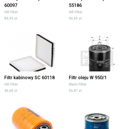
60097
55186
Hifi Filter
Hifi Filter
89,93 zł
90,65 zł
Filtr kabinowy SC 60118
Filtr oleju W 950/1
Hifi Filter
Mann Filter
43,68 zł
55,87 zł