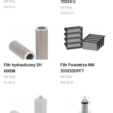
70534 U
Hifi Filter
54,18 zł
Hifi Filter
424,35 zł
Filtr hydrauliczny SH
Filtr Powietrza NM
60008
535353DPF7
Hifi Filter
Hifi Filter
91,44 zł
468,29 zł