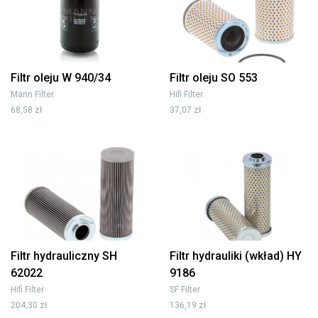
Filtr oleju W 940/34
Filtr oleju SO 553
Mann Filter
Hifi Filter
68,58 zł
37,07 zł
Filtr hydrauliczny SH
Filtr hydrauliki (wkład) HY
62022
9186
Hifi Filter
SF Filter
204,30 zł
136,19 zł