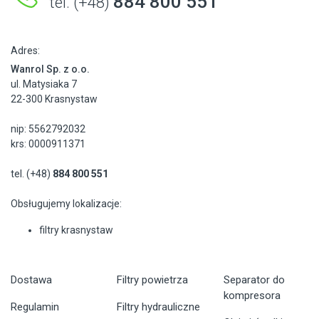
884 800 551
tel. (+48)
Adres:
Wanrol Sp. z o.o.
ul. Matysiaka 7
22-300 Krasnystaw
nip: 5562792032
krs: 0000911371
tel. (+48)
884 800 551
Obsługujemy lokalizacje:
filtry krasnystaw
Dostawa
Filtry powietrza
Separator do
kompresora
Regulamin
Filtry hydrauliczne