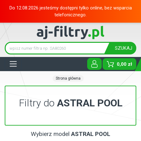
Do 12.08.2026 jesteśmy dostępni tylko online, bez wsparcia
telefonicznego.
SZUKAJ
Tog
0,00 zł
Strona główna
Filtry do
ASTRAL POOL
Wybierz model
ASTRAL POOL