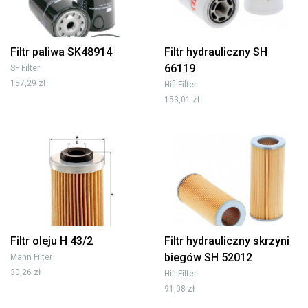
Filtr paliwa SK48914
Filtr hydrauliczny SH
66119
SF Filter
157,29 zł
Hifi Filter
153,01 zł
Filtr oleju H 43/2
Filtr hydrauliczny skrzyni
biegów SH 52012
Mann Filter
30,26 zł
Hifi Filter
91,08 zł