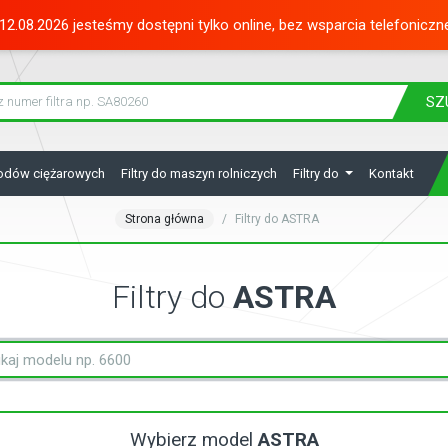
12.08.2026 jesteśmy dostępni tylko online, bez wsparcia telefoniczn
SZ
hodów ciężarowych
Filtry do maszyn rolniczych
Filtry do
Kontakt
Strona główna
Filtry do ASTRA
Filtry do
ASTRA
Wybierz model
ASTRA