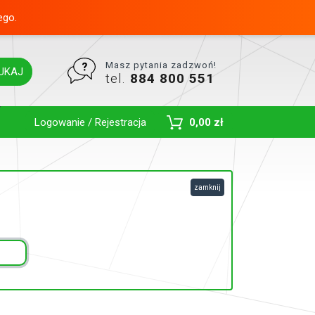
ego.
Masz pytania zadzwoń!
UKAJ
tel.
884 800 551
Toggle Dropdown
Logowanie / Rejestracja
0,00 zł
zamknij