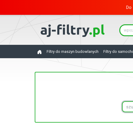
Do 
Filtry do maszyn budowlanych
Filtry do samoc