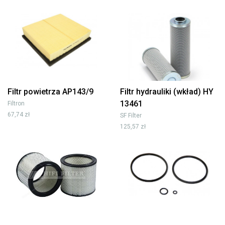
Filtr powietrza AP143/9
Filtr hydrauliki (wkład) HY
13461
Filtron
67,74 zł
SF Filter
125,57 zł