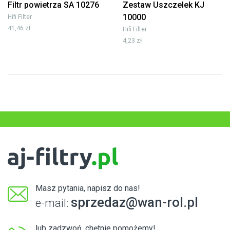
Filtr powietrza SA 10276
Zestaw Uszczelek KJ
10000
Hifi Filter
41,46 zł
Hifi Filter
4,23 zł
Masz pytania, napisz do nas!
sprzedaz@wan-rol.pl
e-mail:
lub zadzwoń, chętnie pomożemy!