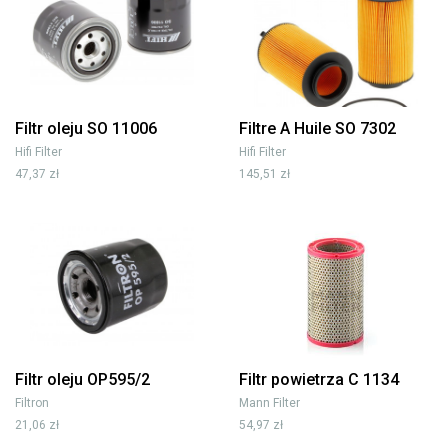
Filtr oleju SO 11006
Filtre A Huile SO 7302
Hifi Filter
Hifi Filter
47,37 zł
145,51 zł
Filtr oleju OP595/2
Filtr powietrza C 1134
Filtron
Mann Filter
21,06 zł
54,97 zł