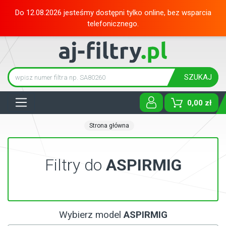
Do 12.08.2026 jesteśmy dostępni tylko online, bez wsparcia
telefonicznego.
SZUKAJ
Tog
0,00 zł
Strona główna
Filtry do
ASPIRMIG
Wybierz model
ASPIRMIG