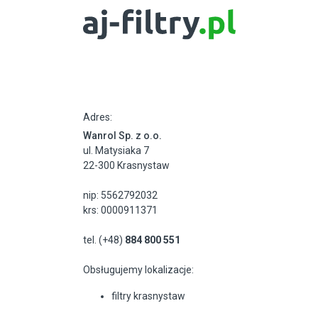
Adres:
Wanrol Sp. z o.o.
ul. Matysiaka 7
22-300 Krasnystaw
nip: 5562792032
krs: 0000911371
tel. (+48)
884 800 551
Obsługujemy lokalizacje:
filtry krasnystaw