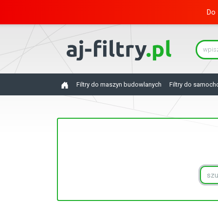
Do 
Filtry do maszyn budowlanych
Filtry do samoc