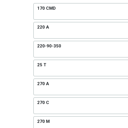
170 CMD
220 A
220-90-350
25 T
270 A
270 C
270 M