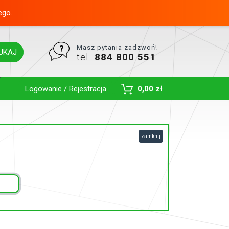
ego.
Masz pytania zadzwoń!
UKAJ
tel.
884 800 551
Toggle Dropdown
Logowanie / Rejestracja
0,00 zł
zamknij