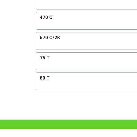
470 C
570 C/2K
75 T
80 T