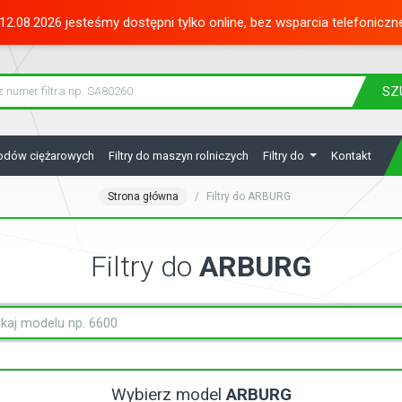
12.08.2026 jesteśmy dostępni tylko online, bez wsparcia telefoniczn
SZ
hodów ciężarowych
Filtry do maszyn rolniczych
Filtry do
Kontakt
Strona główna
Filtry do ARBURG
Filtry do
ARBURG
Wybierz model
ARBURG