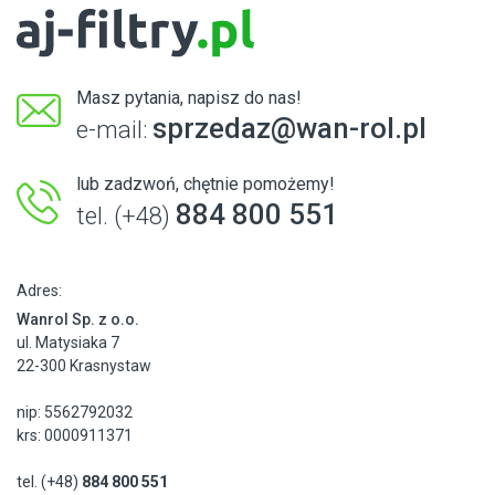
Masz pytania, napisz do nas!
sprzedaz@wan-rol.pl
e-mail:
lub zadzwoń, chętnie pomożemy!
884 800 551
tel. (+48)
Adres:
Wanrol Sp. z o.o.
ul. Matysiaka 7
22-300 Krasnystaw
nip: 5562792032
krs: 0000911371
tel. (+48)
884 800 551