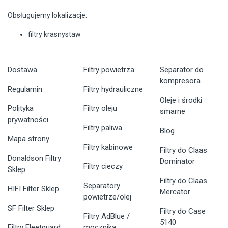
Obsługujemy lokalizacje:
filtry krasnystaw
Dostawa
Filtry powietrza
Separator do
kompresora
Regulamin
Filtry hydrauliczne
Oleje i środki
Polityka
Filtry oleju
smarne
prywatności
Filtry paliwa
Blog
Mapa strony
Filtry kabinowe
Filtry do Claas
Donaldson Filtry
Dominator
Filtry cieczy
Sklep
Filtry do Claas
Separatory
HIFI Filter Sklep
Mercator
powietrze/olej
SF Filter Sklep
Filtry do Case
Filtry AdBlue /
5140
Filtry Fleetguard
mocznika