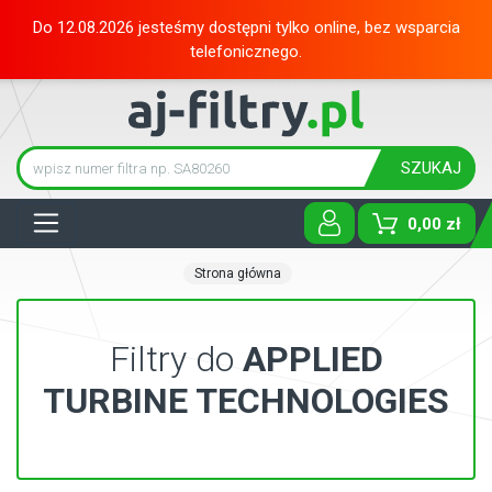
Do 12.08.2026 jesteśmy dostępni tylko online, bez wsparcia
telefonicznego.
SZUKAJ
Tog
0,00 zł
Strona główna
Filtry do
APPLIED
TURBINE TECHNOLOGIES