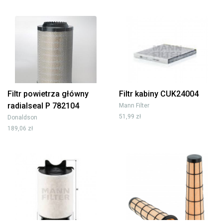
Filtr powietrza główny
Filtr kabiny CUK24004
radialseal P 782104
Mann Filter
51,99 zł
Donaldson
189,06 zł