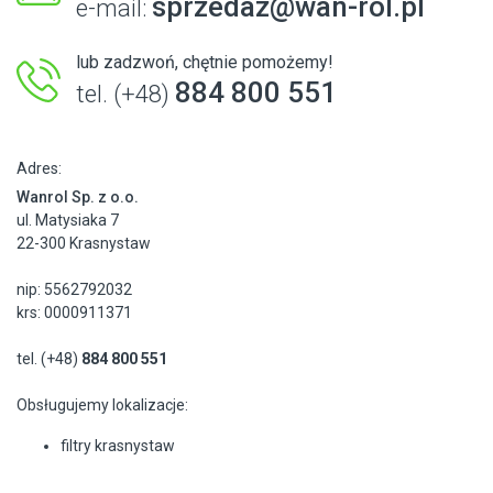
sprzedaz@wan-rol.pl
e-mail:
lub zadzwoń, chętnie pomożemy!
884 800 551
tel. (+48)
Adres:
Wanrol Sp. z o.o.
ul. Matysiaka 7
22-300 Krasnystaw
nip: 5562792032
krs: 0000911371
tel. (+48)
884 800 551
Obsługujemy lokalizacje:
filtry krasnystaw