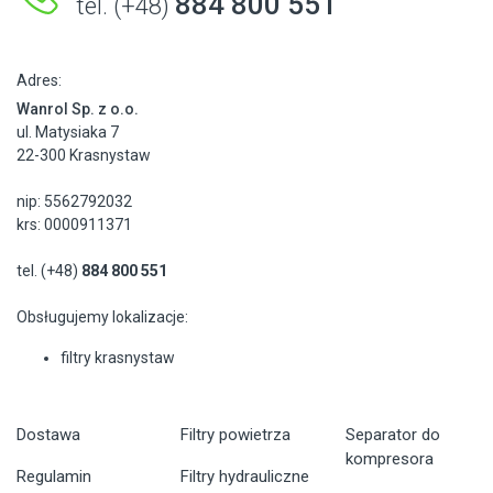
884 800 551
tel. (+48)
Adres:
Wanrol Sp. z o.o.
ul. Matysiaka 7
22-300 Krasnystaw
nip: 5562792032
krs: 0000911371
tel. (+48)
884 800 551
Obsługujemy lokalizacje:
filtry krasnystaw
Dostawa
Filtry powietrza
Separator do
kompresora
Regulamin
Filtry hydrauliczne