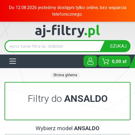
Do 12.08.2026 jesteśmy dostępni tylko online, bez wsparcia
telefonicznego.
SZUKAJ
Tog
0,00 zł
Strona główna
Filtry do
ANSALDO
Wybierz model
ANSALDO