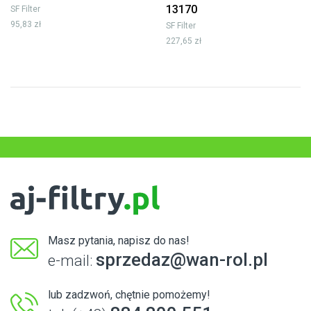
13170
SF Filter
95,83 zł
SF Filter
227,65 zł
Masz pytania, napisz do nas!
sprzedaz@wan-rol.pl
e-mail:
lub zadzwoń, chętnie pomożemy!