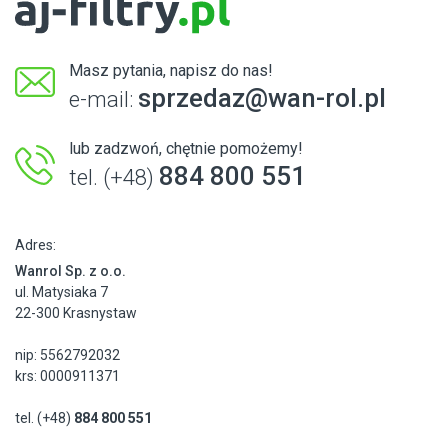
Masz pytania, napisz do nas!
sprzedaz@wan-rol.pl
e-mail:
lub zadzwoń, chętnie pomożemy!
884 800 551
tel. (+48)
Adres:
Wanrol Sp. z o.o.
ul. Matysiaka 7
22-300 Krasnystaw
nip: 5562792032
krs: 0000911371
tel. (+48)
884 800 551