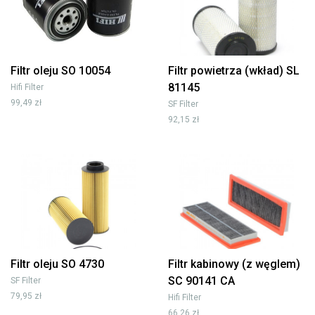
Filtr oleju SO 10054
Filtr powietrza (wkład) SL
81145
Hifi Filter
99,49 zł
SF Filter
92,15 zł
Filtr oleju SO 4730
Filtr kabinowy (z węglem)
SC 90141 CA
SF Filter
79,95 zł
Hifi Filter
66,26 zł