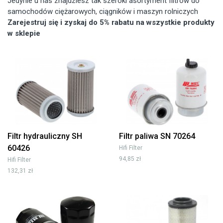
Jedynie u nas znajdziesz tak szeroki asortyment filtrów do
samochodów ciężarowych, ciągników i maszyn rolniczych
Zarejestruj się i zyskaj do 5% rabatu na wszystkie produkty
w sklepie
Filtr hydrauliczny SH
Filtr paliwa SN 70264
60426
Hifi Filter
94,85 zł
Hifi Filter
132,31 zł