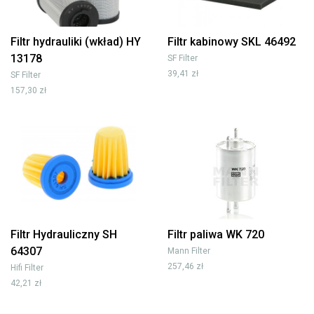
Filtr hydrauliki (wkład) HY
Filtr kabinowy SKL 46492
13178
SF Filter
39,41 zł
SF Filter
157,30 zł
Filtr Hydrauliczny SH
Filtr paliwa WK 720
64307
Mann Filter
257,46 zł
Hifi Filter
42,21 zł