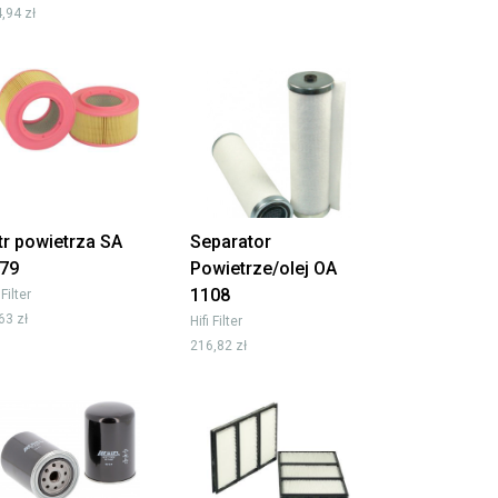
,94 zł
ltr powietrza SA
Separator
79
Powietrze/olej OA
1108
 Filter
63 zł
Hifi Filter
216,82 zł