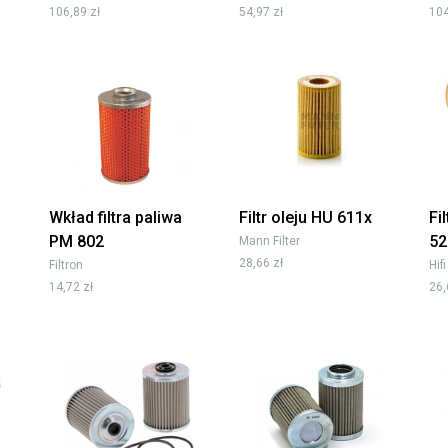
106,89 zł
54,97 zł
104
Wkład filtra paliwa
Filtr oleju HU 611x
Fi
PM 802
52
Mann Filter
28,66 zł
Filtron
Hifi
14,72 zł
26,