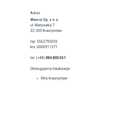
Adres:
Wanrol Sp. z o.o.
ul. Matysiaka 7
22-300 Krasnystaw
nip: 5562792032
krs: 0000911371
tel. (+48)
884 800 551
Obsługujemy lokalizacje:
filtry krasnystaw