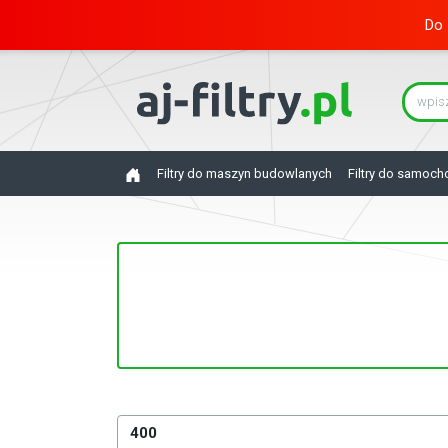
Do 
Filtry do maszyn budowlanych
Filtry do samoc
400