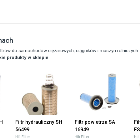
nach
 filtrów do samochodów ciężarowych, ciągników i maszyn rolniczych
tkie produkty w sklepie
SH
Filtr hydrauliczny SH
Filtr powietrza SA
Fi
56499
16949
FS
Hifi Filter
Hifi Filter
Hifi