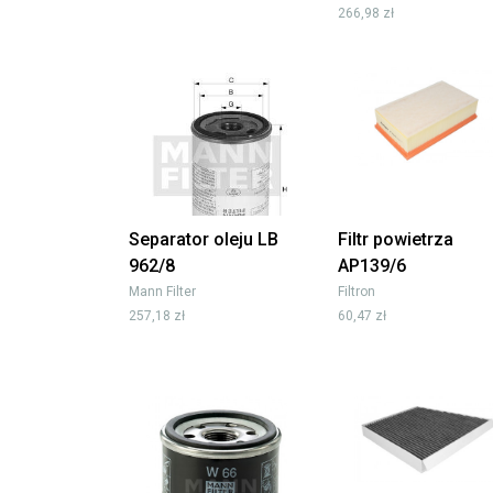
266,98 zł
Separator oleju LB
Filtr powietrza
962/8
AP139/6
Mann Filter
Filtron
257,18 zł
60,47 zł