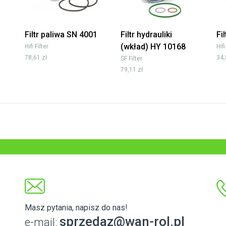
Filtr paliwa SN 4001
Filtr hydrauliki
Fi
(wkład) HY 10168
Hifi Filter
Hifi
78,61 zł
34,
SF Filter
79,11 zł
Masz pytania, napisz do nas!
sprzedaz@wan-rol.pl
e-mail: