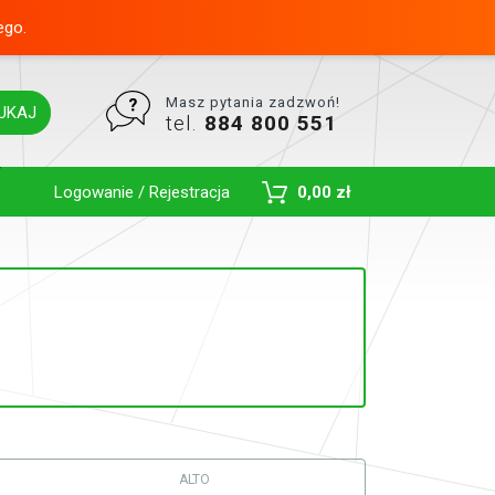
ego.
Masz pytania zadzwoń!
UKAJ
tel.
884 800 551
Toggle Dropdown
Logowanie / Rejestracja
0,00 zł
ALTO