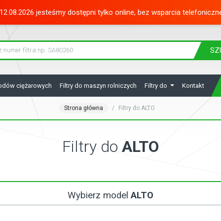
12.08.2026 jesteśmy dostępni tylko online, bez wsparcia telefoniczn
SZ
hodów ciężarowych
Filtry do maszyn rolniczych
Filtry do
Kontakt
Strona główna
Filtry do ALTO
Filtry do
ALTO
Wybierz model
ALTO