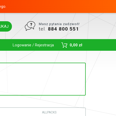
ego.
Masz pytania zadzwoń!
UKAJ
tel.
884 800 551
Toggle Dropdown
Logowanie / Rejestracja
0,00 zł
ALLPACKS