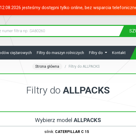
12.08.2026 jesteśmy dostępni tylko online, bez wsparcia telefoniczn
SZ
hodów ciężarowych
Filtry do maszyn rolniczych
Filtry do
Kontakt
Strona główna
Filtry do ALLPACKS
Filtry do
ALLPACKS
Wybierz model
ALLPACKS
silnik:
CATERPILLAR
C 15