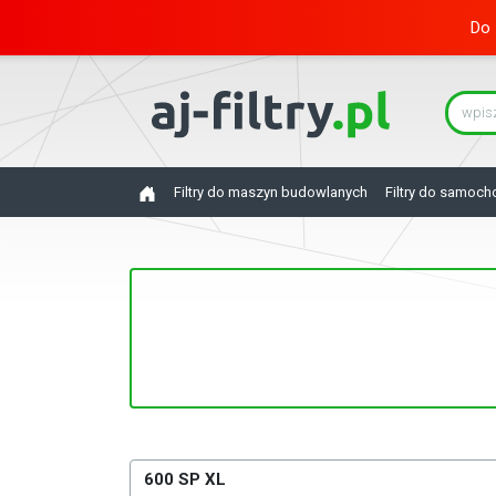
Do 
Filtry do maszyn budowlanych
Filtry do samoc
600 SP XL