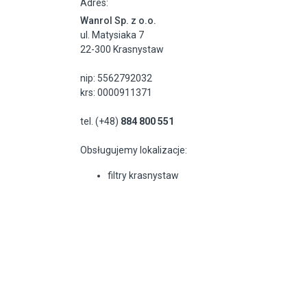
Adres:
Wanrol Sp. z o.o.
ul. Matysiaka 7
22-300 Krasnystaw
nip: 5562792032
krs: 0000911371
tel. (+48)
884 800 551
Obsługujemy lokalizacje:
filtry krasnystaw