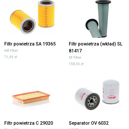
Filtr powietrza SA 19365
Filtr powietrza (wkład) SL
81417
Hifi Filter
71,09 zł
SF Filter
158,50 zł
Filtr powietrza C 29020
Separator OV 6032