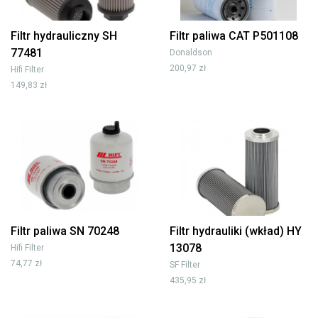
Filtr hydrauliczny SH
Filtr paliwa CAT P501108
77481
Donaldson
200,97 zł
Hifi Filter
149,83 zł
Filtr paliwa SN 70248
Filtr hydrauliki (wkład) HY
13078
Hifi Filter
74,77 zł
SF Filter
435,95 zł