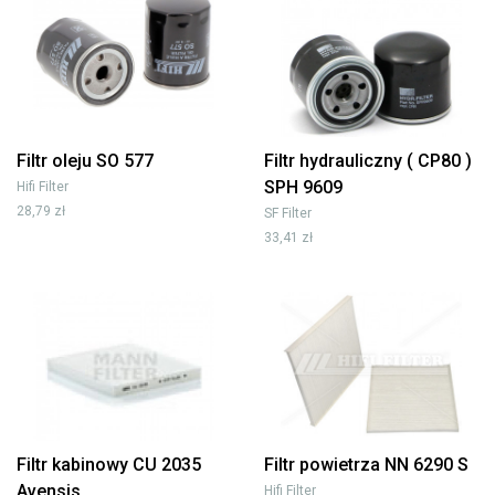
Filtr oleju SO 577
Filtr hydrauliczny ( CP80 )
SPH 9609
Hifi Filter
28,79 zł
SF Filter
33,41 zł
Filtr kabinowy CU 2035
Filtr powietrza NN 6290 S
Avensis
Hifi Filter