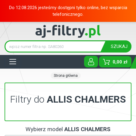
Do 12.08.2026 jesteśmy dostępni tylko online, bez wsparcia
telefonicznego.
SZUKAJ
Tog
0,00 zł
Strona główna
Filtry do
ALLIS CHALMERS
Wybierz model
ALLIS CHALMERS