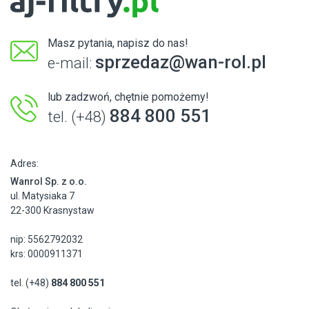
Masz pytania, napisz do nas!
sprzedaz@wan-rol.pl
e-mail:
lub zadzwoń, chętnie pomożemy!
884 800 551
tel. (+48)
Adres:
Wanrol Sp. z o.o.
ul. Matysiaka 7
22-300 Krasnystaw
nip: 5562792032
krs: 0000911371
tel. (+48)
884 800 551