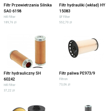
Filtr Przewietrzania Silnika
Filtr hydrauliki (wkład) HY
SAO 6198
15083
Hifi Filter
SF Filter
189,76 zł
552,70 zł
Filtr hydrauliczny SH
Filtr paliwa PE973/9
60242
Filtron
73,06 zł
Hifi Filter
37,22 zł