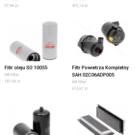
57,98 zł
475,14 zł
Filtr oleju SO 10055
Filtr Powietrza Kompletny
SAH 02C06ADP005
Hifi Filter
187,58 zł
Hifi Filter
610,61 zł