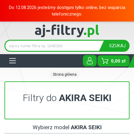
Do 12.08.2026 jesteśmy dostępni tylko online, bez wsparcia
telefonicznego.
SZUKAJ
Tog
0,00 zł
Strona główna
Filtry do
AKIRA SEIKI
Wybierz model
AKIRA SEIKI