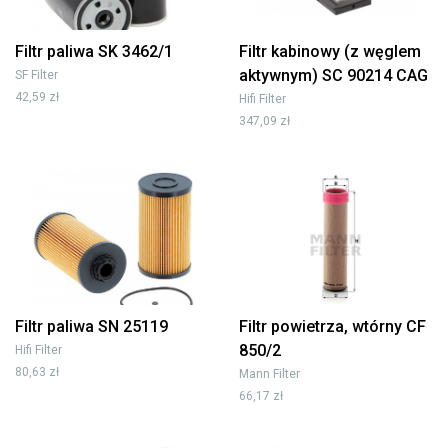
Filtr paliwa SK 3462/1
Filtr kabinowy (z węglem
aktywnym) SC 90214 CAG
SF Filter
42,59 zł
Hifi Filter
347,09 zł
Filtr paliwa SN 25119
Filtr powietrza, wtórny CF
850/2
Hifi Filter
80,63 zł
Mann Filter
66,17 zł