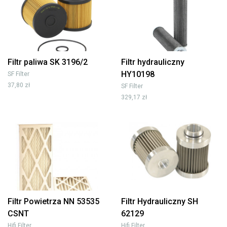
Filtr paliwa SK 3196/2
Filtr hydrauliczny
HY10198
SF Filter
37,80 zł
SF Filter
329,17 zł
Filtr Powietrza NN 53535
Filtr Hydrauliczny SH
CSNT
62129
Hifi Filter
Hifi Filter