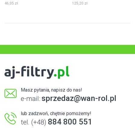
46,05 zł
125,20 zł
Masz pytania, napisz do nas!
sprzedaz@wan-rol.pl
e-mail:
lub zadzwoń, chętnie pomożemy!
884 800 551
tel. (+48)