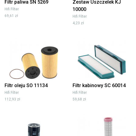
Filtr paliwa SN 5269
Zestaw Uszczelek KJ
10000
Hifi Filter
69,61 zł
Hifi Filter
4,23 zł
Filtr oleju SO 11134
Filtr kabinowy SC 60014
Hifi Filter
Hifi Filter
112,93 zł
59,68 zł