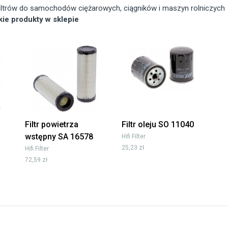
 filtrów do samochodów ciężarowych, ciągników i maszyn rolniczych
tkie produkty w sklepie
Filtr powietrza
Filtr oleju SO 11040
wstępny SA 16578
Hifi Filter
25,23 zł
Hifi Filter
72,59 zł