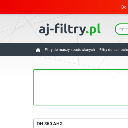
Do 
Filtry do maszyn budowlanych
Filtry do samoc
DH 350 AHG