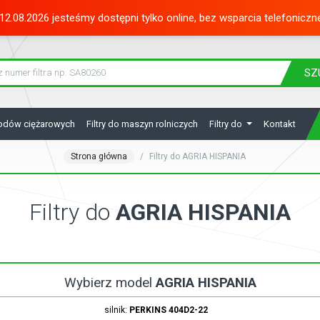
12.08.2026 jesteśmy dostępni tylko online, bez wsparcia telefoniczn
SZ
hodów ciężarowych
Filtry do maszyn rolniczych
Filtry do
Kontakt
Strona główna
Filtry do AGRIA HISPANIA
Filtry do
AGRIA HISPANIA
Wybierz model
AGRIA HISPANIA
silnik:
PERKINS
404D2-22