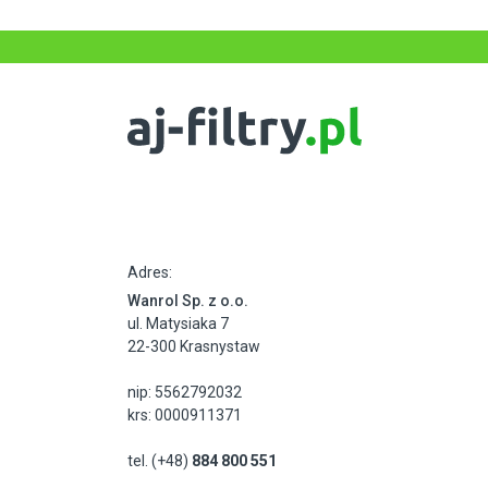
Adres:
Wanrol Sp. z o.o.
ul. Matysiaka 7
22-300 Krasnystaw
nip: 5562792032
krs: 0000911371
tel. (+48)
884 800 551