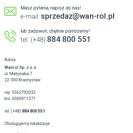
Masz pytania, napisz do nas!
sprzedaz@wan-rol.pl
e-mail:
lub zadzwoń, chętnie pomożemy!
884 800 551
tel. (+48)
Adres:
Wanrol Sp. z o.o.
ul. Matysiaka 7
22-300 Krasnystaw
nip: 5562792032
krs: 0000911371
tel. (+48)
884 800 551
Obsługujemy lokalizacje: