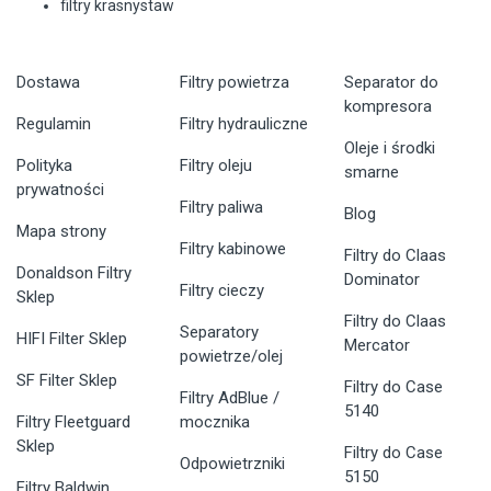
filtry krasnystaw
Dostawa
Filtry powietrza
Separator do
kompresora
Regulamin
Filtry hydrauliczne
Oleje i środki
Polityka
Filtry oleju
smarne
prywatności
Filtry paliwa
Blog
Mapa strony
Filtry kabinowe
Filtry do Claas
Donaldson Filtry
Dominator
Filtry cieczy
Sklep
Filtry do Claas
Separatory
HIFI Filter Sklep
Mercator
powietrze/olej
SF Filter Sklep
Filtry do Case
Filtry AdBlue /
5140
Filtry Fleetguard
mocznika
Sklep
Filtry do Case
Odpowietrzniki
5150
Filtry Baldwin