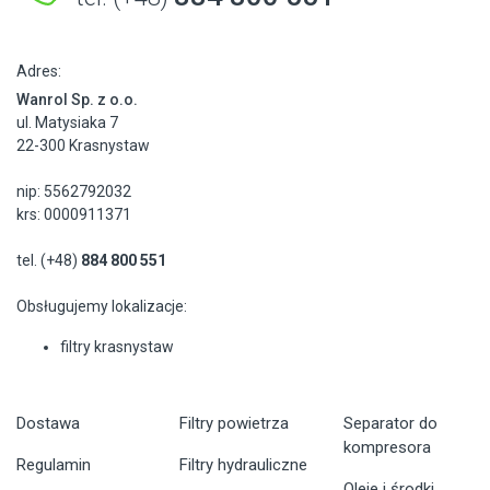
Adres:
Wanrol Sp. z o.o.
ul. Matysiaka 7
22-300 Krasnystaw
nip: 5562792032
krs: 0000911371
tel. (+48)
884 800 551
Obsługujemy lokalizacje:
filtry krasnystaw
Dostawa
Filtry powietrza
Separator do
kompresora
Regulamin
Filtry hydrauliczne
Oleje i środki