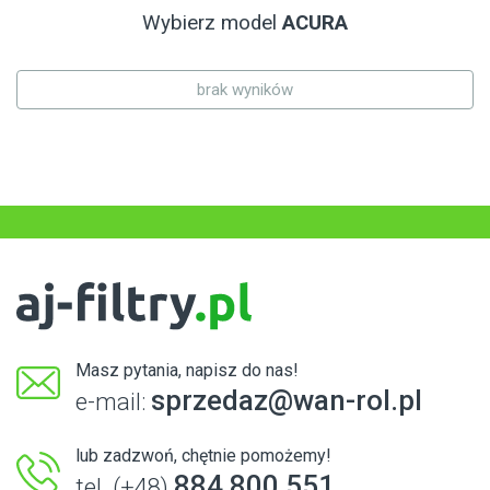
Wybierz model
ACURA
brak wyników
Masz pytania, napisz do nas!
sprzedaz@wan-rol.pl
e-mail:
lub zadzwoń, chętnie pomożemy!
884 800 551
tel. (+48)