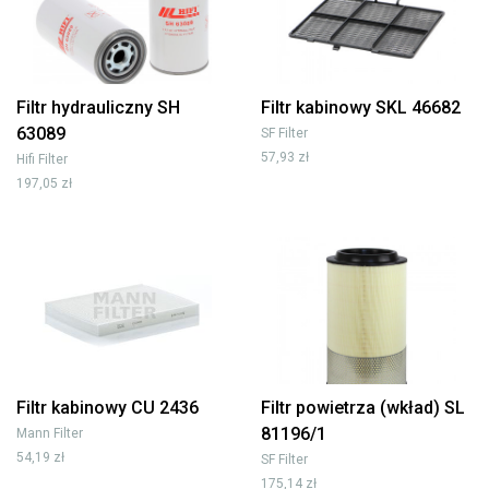
Filtr hydrauliczny SH
Filtr kabinowy SKL 46682
63089
SF Filter
57,93 zł
Hifi Filter
197,05 zł
Filtr kabinowy CU 2436
Filtr powietrza (wkład) SL
81196/1
Mann Filter
54,19 zł
SF Filter
175,14 zł