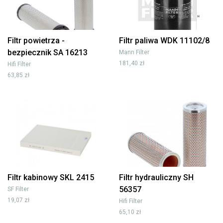
Filtr powietrza -
Filtr paliwa WDK 11102/8
bezpiecznik SA 16213
Mann Filter
181,40 zł
Hifi Filter
63,85 zł
Filtr kabinowy SKL 2415
Filtr hydrauliczny SH
56357
SF Filter
19,07 zł
Hifi Filter
65,10 zł