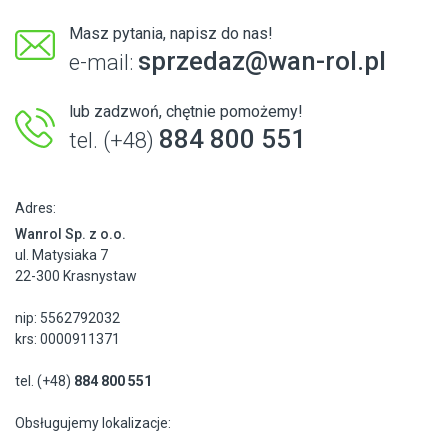
Masz pytania, napisz do nas!
sprzedaz@wan-rol.pl
e-mail:
lub zadzwoń, chętnie pomożemy!
884 800 551
tel. (+48)
Adres:
Wanrol Sp. z o.o.
ul. Matysiaka 7
22-300 Krasnystaw
nip: 5562792032
krs: 0000911371
tel. (+48)
884 800 551
Obsługujemy lokalizacje: