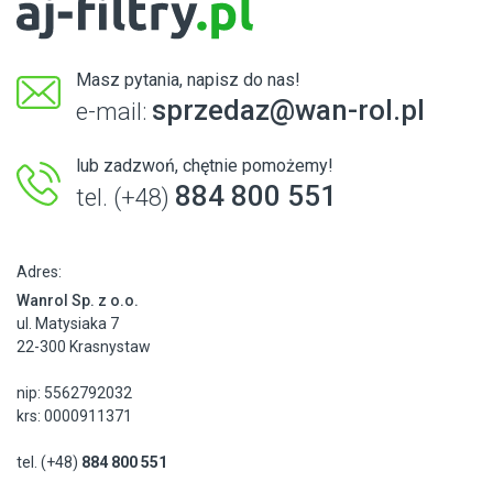
Masz pytania, napisz do nas!
sprzedaz@wan-rol.pl
e-mail:
lub zadzwoń, chętnie pomożemy!
884 800 551
tel. (+48)
Adres:
Wanrol Sp. z o.o.
ul. Matysiaka 7
22-300 Krasnystaw
nip: 5562792032
krs: 0000911371
tel. (+48)
884 800 551