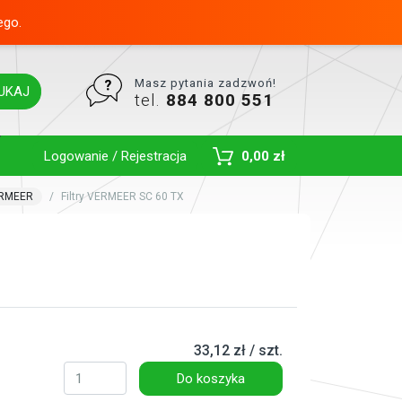
ego.
Masz pytania zadzwoń!
UKAJ
tel.
884 800 551
Toggle Dropdown
Logowanie / Rejestracja
0,00 zł
ERMEER
Filtry VERMEER SC 60 TX
33,12 zł / szt.
Do koszyka