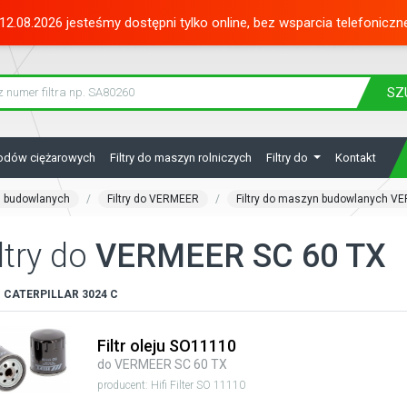
12.08.2026 jesteśmy dostępni tylko online, bez wsparcia telefoniczn
SZ
hodów ciężarowych
Filtry do maszyn rolniczych
Filtry do
Kontakt
n budowlanych
Filtry do VERMEER
Filtry do maszyn budowlanych V
ltry do
VERMEER SC 60 TX
:
CATERPILLAR
3024 C
Filtr oleju SO11110
do VERMEER SC 60 TX
producent: Hifi Filter SO 11110