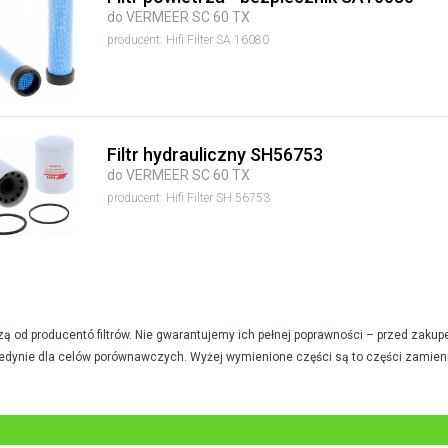
do VERMEER SC 60 TX
producent: Hifi Filter SA 16080
Filtr hydrauliczny SH56753
do VERMEER SC 60 TX
producent: Hifi Filter SH 56753
od producentó filtrów. Nie gwarantujemy ich pełnej poprawności – przed zakup
edynie dla celów porównawczych. Wyżej wymienione części są to części zamien