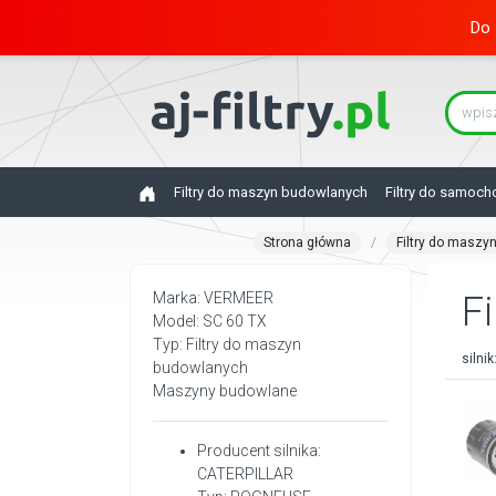
Do 
Filtry do maszyn budowlanych
Filtry do samoc
Strona główna
Filtry do maszy
Marka: VERMEER
Fi
Model: SC 60 TX
Typ: Filtry do maszyn
silnik
budowlanych
Maszyny budowlane
Producent silnika:
CATERPILLAR