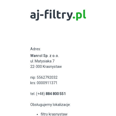
Adres:
Wanrol Sp. z o.o.
ul. Matysiaka 7
22-300 Krasnystaw
nip: 5562792032
krs: 0000911371
tel. (+48)
884 800 551
Obsługujemy lokalizacje:
filtry krasnystaw