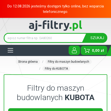
Do 12.08.2026 jesteśmy dostępni tylko online, bez wsparcia
telefonicznego.
SZUKAJ
Tog
0,00 zł
Strona główna
Filtry do maszyn budowlanych
Filtry do KUBOTA
Filtry do maszyn
budowlanych
KUBOTA