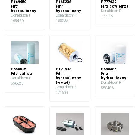
P169450
P165238
P777639
Filtr
Filtr
Filtr powietrza
hydrauliczny
hydrauliczny
Donaldson P
Donaldson P
Donaldson P
777639
169450
165238
P550625
P171533
P550486
Filtr paliwa
Filtr
Filtr
hydrauliczny
hydrauliczny
Donaldson P
(wkład)
Donaldson P
550625
Donaldson P
550486
171533