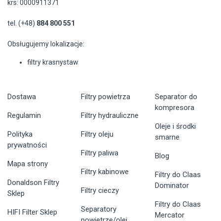
krs: 0000911371
tel. (+48)
884 800 551
Obsługujemy lokalizacje:
filtry krasnystaw
Dostawa
Filtry powietrza
Separator do
kompresora
Regulamin
Filtry hydrauliczne
Oleje i środki
Polityka
Filtry oleju
smarne
prywatności
Filtry paliwa
Blog
Mapa strony
Filtry kabinowe
Filtry do Claas
Donaldson Filtry
Dominator
Filtry cieczy
Sklep
Filtry do Claas
Separatory
HIFI Filter Sklep
Mercator
powietrze/olej