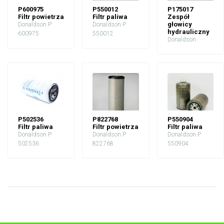
P600975
P550012
P175017
Filtr powietrza
Filtr paliwa
Zespół
głowicy
Donaldson P
Donaldson P
hydrauliczny
600975
550012
Donaldson
P502536
P822768
P550904
Filtr paliwa
Filtr powietrza
Filtr paliwa
Donaldson P
Donaldson P
Donaldson P
502536
822768
550904