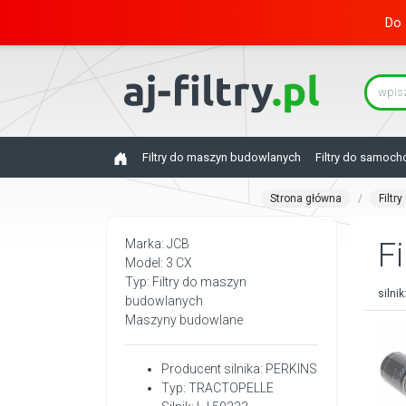
Do 
Filtry do maszyn budowlanych
Filtry do samoc
Strona główna
Filtr
Marka: JCB
Fi
Model: 3 CX
Typ: Filtry do maszyn
silnik
budowlanych
Maszyny budowlane
Producent silnika: PERKINS
Typ: TRACTOPELLE