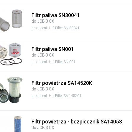
Filtr paliwa SN30041
do JCB 3 CX
producent: Hifi Filter SN 30041
Filtr paliwa SN001
do JCB 3 CX
producent: Hifi Filter SN 001
Filtr powietrza SA14520K
do JCB 3 CX
producent: Hifi Filter SA 14520 K
Filtr powietrza - bezpiecznik SA14053
do JCB 3 CX