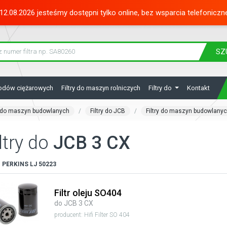
12.08.2026 jesteśmy dostępni tylko online, bez wsparcia telefoniczn
SZ
hodów ciężarowych
Filtry do maszyn rolniczych
Filtry do
Kontakt
y do maszyn budowlanych
Filtry do JCB
Filtry do maszyn budowlany
ltry do
JCB 3 CX
:
PERKINS
LJ 50223
Filtr oleju SO404
do JCB 3 CX
producent: Hifi Filter SO 404