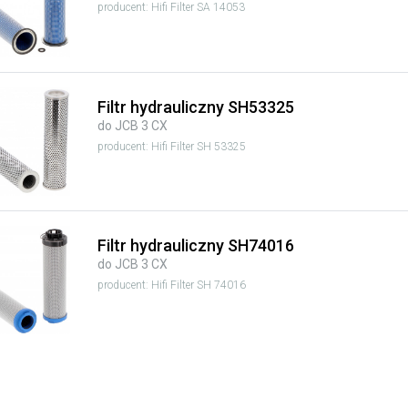
producent: Hifi Filter SA 14053
Filtr hydrauliczny SH53325
do JCB 3 CX
producent: Hifi Filter SH 53325
Filtr hydrauliczny SH74016
do JCB 3 CX
producent: Hifi Filter SH 74016