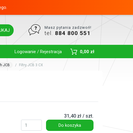
ego.
Masz pytania zadzwoń!
UKAJ
tel.
884 800 551
Toggle Dropdown
Logowanie / Rejestracja
0,00 zł
ch JCB
Filtry JCB 3 CX
31,40 zł / szt.
Do koszyka