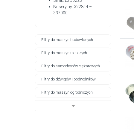
Silnik: LJ 50223
Nr seryjny: 322814 –
337000
Filtry do maszyn budowlanych
Filtry do maszyn rolniczych
Filtry do samochodów ciężarowych
Filtry do dźwigów i podnośników
Filtry do maszyn ogrodniczych