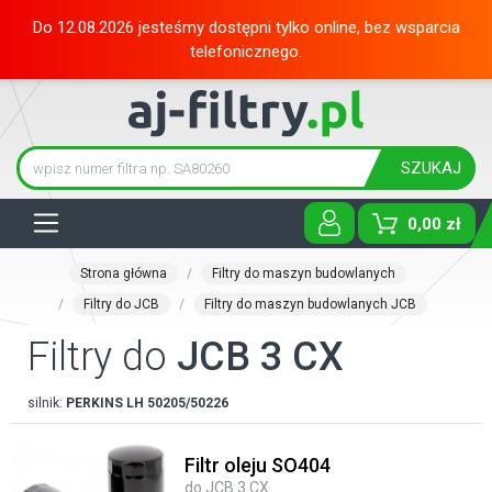
Do 12.08.2026 jesteśmy dostępni tylko online, bez wsparcia
telefonicznego.
SZUKAJ
Tog
0,00 zł
Strona główna
Filtry do maszyn budowlanych
Filtry do JCB
Filtry do maszyn budowlanych JCB
Filtry do
JCB 3 CX
silnik:
PERKINS
LH 50205/50226
Filtr oleju SO404
do JCB 3 CX