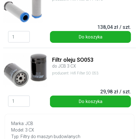
138,04 zł / szt.
Do koszyka
Filtr oleju SO053
do JCB 3 CX
producent: Hifi Filter SO 053
29,98 zł / szt.
Do koszyka
Marka: JCB
Model: 3 CX
Typ: Filtry do maszyn budowlanych