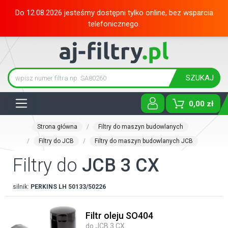
Do 12.08.2026 jesteśmy dostępni tylko online, bez wsparcia
telefonicznego.
SZUKAJ
Tog
0,00 zł
Strona główna
Filtry do maszyn budowlanych
Filtry do JCB
Filtry do maszyn budowlanych JCB
Filtry do
JCB 3 CX
silnik:
PERKINS
LH 50133/50226
Filtr oleju SO404
do JCB 3 CX