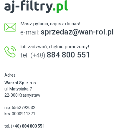
Masz pytania, napisz do nas!
sprzedaz@wan-rol.pl
e-mail:
lub zadzwoń, chętnie pomożemy!
884 800 551
tel. (+48)
Adres:
Wanrol Sp. z o.o.
ul. Matysiaka 7
22-300 Krasnystaw
nip: 5562792032
krs: 0000911371
tel. (+48)
884 800 551