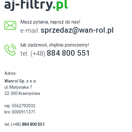
Masz pytania, napisz do nas!
sprzedaz@wan-rol.pl
e-mail:
lub zadzwoń, chętnie pomożemy!
884 800 551
tel. (+48)
Adres:
Wanrol Sp. z o.o.
ul. Matysiaka 7
22-300 Krasnystaw
nip: 5562792032
krs: 0000911371
tel. (+48)
884 800 551