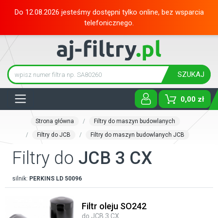
Do 12.08.2026 jesteśmy dostępni tylko online, bez wsparcia
telefonicznego.
SZUKAJ
Tog
0,00 zł
Strona główna
Filtry do maszyn budowlanych
Filtry do JCB
Filtry do maszyn budowlanych JCB
Filtry do
JCB 3 CX
silnik:
PERKINS
LD 50096
Filtr oleju SO242
do JCB 3 CX