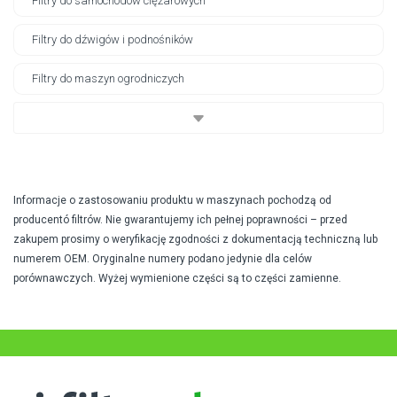
Filtry do samochodów ciężarowych
Filtry do dźwigów i podnośników
Filtry do maszyn ogrodniczych
Informacje o zastosowaniu produktu w maszynach pochodzą od
producentó filtrów. Nie gwarantujemy ich pełnej poprawności – przed
zakupem prosimy o weryfikację zgodności z dokumentacją techniczną lub
numerem OEM. Oryginalne numery podano jedynie dla celów
porównawczych. Wyżej wymienione części są to części zamienne.